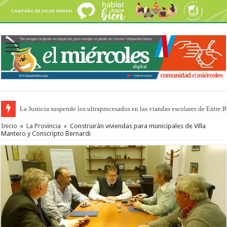
La Justicia suspende los ultraprocesados en las viandas escolares de Entre 
Se presentará la obra “La Runfla de los Macanos”
Inicio
»
La Provincia
»
Construirán viviendas para municipales de Villa
Mantero y Conscripto Bernardi