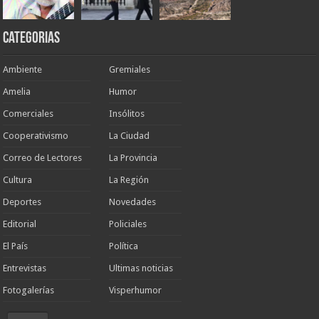
Categorias
Ambiente
Gremiales
Amelia
Humor
Comerciales
Insólitos
Cooperativismo
La Ciudad
Correo de Lectores
La Provincia
Cultura
La Región
Deportes
Novedades
Editorial
Policiales
El País
Política
Entrevistas
Ultimas noticias
Fotogalerías
Visperhumor