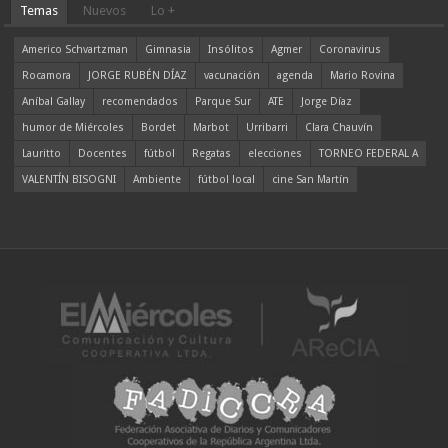
Temas
Nuevos
Lo +
Americo Schvartzman
Gimnasia
Insólitos
Agmer
Coronavirus
Rocamora
JORGE RUBÉN DÍAZ
vacunación
agenda
Mario Rovina
Aníbal Gallay
recomendados
Parque Sur
ATE
Jorge Díaz
humor de Miércoles
Bordet
Marbot
Urribarri
Clara Chauvín
Lauritto
Docentes
fútbol
Regatas
elecciones
TORNEO FEDERAL A
VALENTÍN BISOGNI
Ambiente
fútbol local
cine San Martín