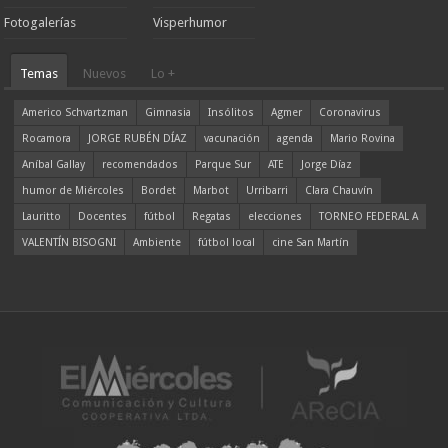
Fotogalerías
Visperhumor
Temas
Nuevos
Lo +
Americo Schvartzman
Gimnasia
Insólitos
Agmer
Coronavirus
Rocamora
JORGE RUBÉN DÍAZ
vacunación
agenda
Mario Rovina
Aníbal Gallay
recomendados
Parque Sur
ATE
Jorge Díaz
humor de Miércoles
Bordet
Marbot
Urribarri
Clara Chauvín
Lauritto
Docentes
fútbol
Regatas
elecciones
TORNEO FEDERAL A
VALENTÍN BISOGNI
Ambiente
fútbol local
cine San Martín