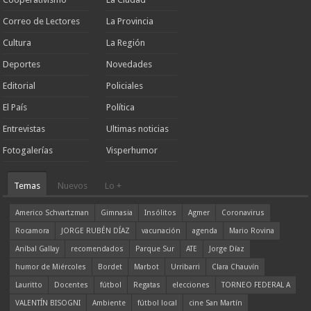
Correo de Lectores
La Provincia
Cultura
La Región
Deportes
Novedades
Editorial
Policiales
El País
Política
Entrevistas
Ultimas noticias
Fotogalerías
Visperhumor
Temas
Nuevos
Lo +
Americo Schvartzman
Gimnasia
Insólitos
Agmer
Coronavirus
Rocamora
JORGE RUBÉN DÍAZ
vacunación
agenda
Mario Rovina
Aníbal Gallay
recomendados
Parque Sur
ATE
Jorge Díaz
humor de Miércoles
Bordet
Marbot
Urribarri
Clara Chauvín
Lauritto
Docentes
fútbol
Regatas
elecciones
TORNEO FEDERAL A
VALENTÍN BISOGNI
Ambiente
fútbol local
cine San Martín