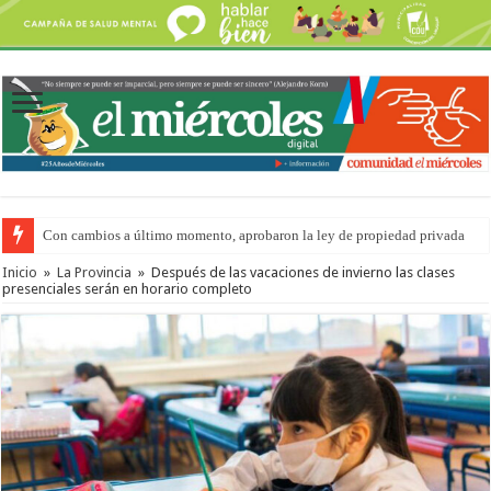
Con cambios a último momento, aprobaron la ley de propiedad privada
Adopción en Entre Ríos: el 35% de los 90 niños, niñas y adolescentes que 
Inicio
»
La Provincia
»
Después de las vacaciones de invierno las clases
presenciales serán en horario completo