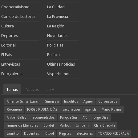
Cooperativismo
La Ciudad
Correo de Lectores
La Provincia
Cultura
La Región
Deportes
Novedades
Editorial
Policiales
El País
Política
Entrevistas
Ultimas noticias
Fotogalerías
Visperhumor
Temas
Nuevos
Lo +
Americo Schvartzman
Gimnasia
Insólitos
Agmer
Coronavirus
Rocamora
JORGE RUBÉN DÍAZ
vacunación
agenda
Mario Rovina
Aníbal Gallay
recomendados
Parque Sur
ATE
Jorge Díaz
humor de Miércoles
Bordet
Marbot
Urribarri
Clara Chauvín
Lauritto
Docentes
fútbol
Regatas
elecciones
TORNEO FEDERAL A