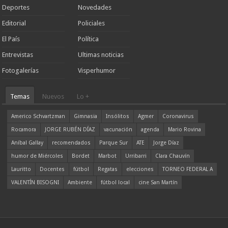
Deportes
Novedades
Editorial
Policiales
El País
Política
Entrevistas
Ultimas noticias
Fotogalerías
Visperhumor
Temas
Nuevos
Lo +
Americo Schvartzman
Gimnasia
Insólitos
Agmer
Coronavirus
Rocamora
JORGE RUBÉN DÍAZ
vacunación
agenda
Mario Rovina
Aníbal Gallay
recomendados
Parque Sur
ATE
Jorge Díaz
humor de Miércoles
Bordet
Marbot
Urribarri
Clara Chauvín
Lauritto
Docentes
fútbol
Regatas
elecciones
TORNEO FEDERAL A
VALENTÍN BISOGNI
Ambiente
fútbol local
cine San Martín