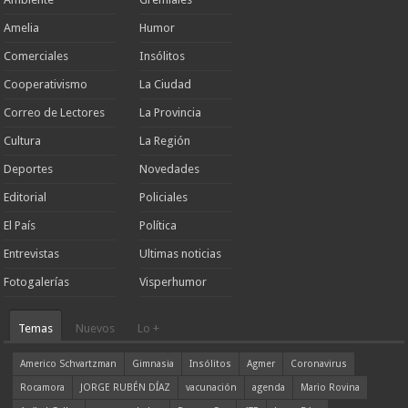
Amelia
Humor
Comerciales
Insólitos
Cooperativismo
La Ciudad
Correo de Lectores
La Provincia
Cultura
La Región
Deportes
Novedades
Editorial
Policiales
El País
Política
Entrevistas
Ultimas noticias
Fotogalerías
Visperhumor
Temas
Nuevos
Lo +
Americo Schvartzman
Gimnasia
Insólitos
Agmer
Coronavirus
Rocamora
JORGE RUBÉN DÍAZ
vacunación
agenda
Mario Rovina