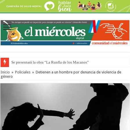
Se presentará la obra “La Runfla de los Macanos”
Preparan otro encuentro de autos clásicos y antiguos
Inicio
»
Policiales
»
Detienen a un hombre por denuncia de violencia de
género