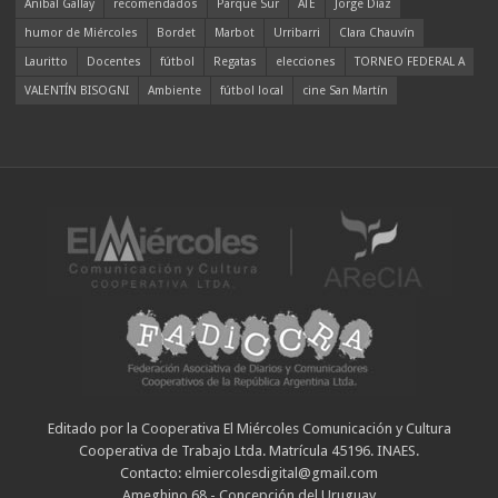
Aníbal Gallay
recomendados
Parque Sur
ATE
Jorge Díaz
humor de Miércoles
Bordet
Marbot
Urribarri
Clara Chauvín
Lauritto
Docentes
fútbol
Regatas
elecciones
TORNEO FEDERAL A
VALENTÍN BISOGNI
Ambiente
fútbol local
cine San Martín
Editado por la Cooperativa El Miércoles Comunicación y Cultura
Cooperativa de Trabajo Ltda. Matrícula 45196. INAES.
Contacto: elmiercolesdigital@gmail.com
Ameghino 68 - Concepción del Uruguay