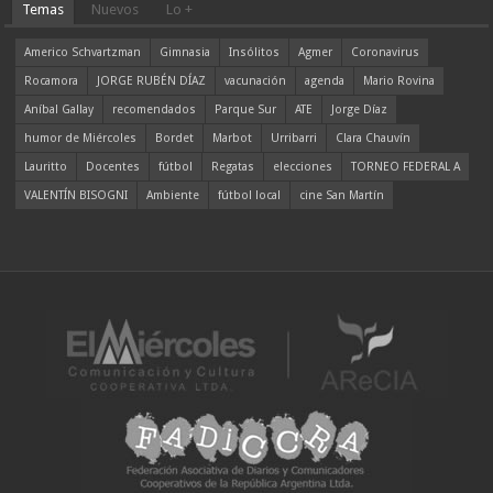
Temas
Nuevos
Lo +
Americo Schvartzman
Gimnasia
Insólitos
Agmer
Coronavirus
Rocamora
JORGE RUBÉN DÍAZ
vacunación
agenda
Mario Rovina
Aníbal Gallay
recomendados
Parque Sur
ATE
Jorge Díaz
humor de Miércoles
Bordet
Marbot
Urribarri
Clara Chauvín
Lauritto
Docentes
fútbol
Regatas
elecciones
TORNEO FEDERAL A
VALENTÍN BISOGNI
Ambiente
fútbol local
cine San Martín