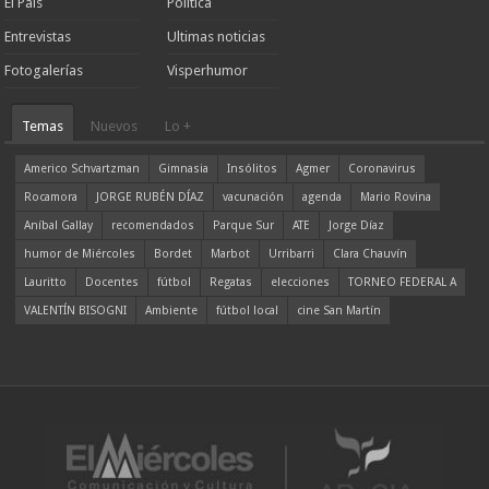
El País
Política
Entrevistas
Ultimas noticias
Fotogalerías
Visperhumor
Temas
Nuevos
Lo +
Americo Schvartzman
Gimnasia
Insólitos
Agmer
Coronavirus
Rocamora
JORGE RUBÉN DÍAZ
vacunación
agenda
Mario Rovina
Aníbal Gallay
recomendados
Parque Sur
ATE
Jorge Díaz
humor de Miércoles
Bordet
Marbot
Urribarri
Clara Chauvín
Lauritto
Docentes
fútbol
Regatas
elecciones
TORNEO FEDERAL A
VALENTÍN BISOGNI
Ambiente
fútbol local
cine San Martín