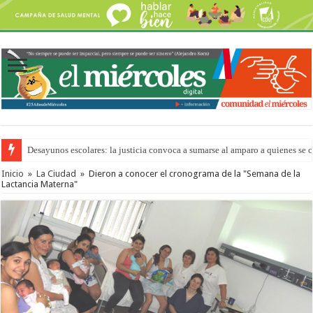
Desayunos escolares: la justicia convoca a sumarse al amparo a quienes se 
“La Feria en tu Barrio” para agostocon sus días y horarios
Inicio
»
La Ciudad
»
Dieron a conocer el cronograma de la "Semana de la
Lactancia Materna"