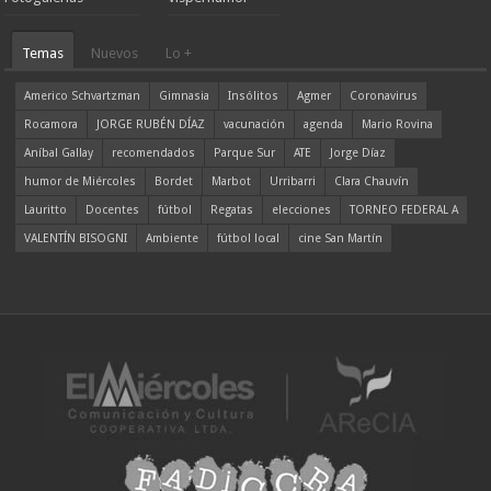
Temas
Nuevos
Lo +
Americo Schvartzman
Gimnasia
Insólitos
Agmer
Coronavirus
Rocamora
JORGE RUBÉN DÍAZ
vacunación
agenda
Mario Rovina
Aníbal Gallay
recomendados
Parque Sur
ATE
Jorge Díaz
humor de Miércoles
Bordet
Marbot
Urribarri
Clara Chauvín
Lauritto
Docentes
fútbol
Regatas
elecciones
TORNEO FEDERAL A
VALENTÍN BISOGNI
Ambiente
fútbol local
cine San Martín