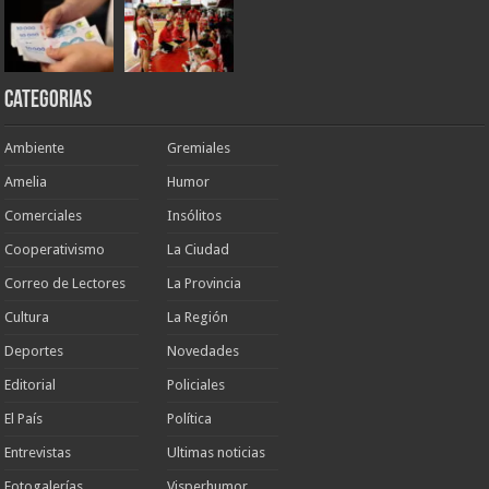
Categorias
Ambiente
Gremiales
Amelia
Humor
Comerciales
Insólitos
Cooperativismo
La Ciudad
Correo de Lectores
La Provincia
Cultura
La Región
Deportes
Novedades
Editorial
Policiales
El País
Política
Entrevistas
Ultimas noticias
Fotogalerías
Visperhumor