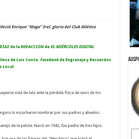
lleció Enrique “Mago” Irel, gloria del Club Atlético
DÍAZ de la REDACCIÓN de
EL MIÉRCOLES DIGITAL
Ausp
ileza de Luis Conte,
Facebook
de Engranaje y Recuerdos
s Local.
uayense está de luto ante la pérdida física de unos de los
seguro lo escucharon nombrar por sus padres y abuelos.
ejo de la pelota. Nació en 1942, fue padre de tres hijos.
. Fue una de las figuras del “Mecánico” que logró el