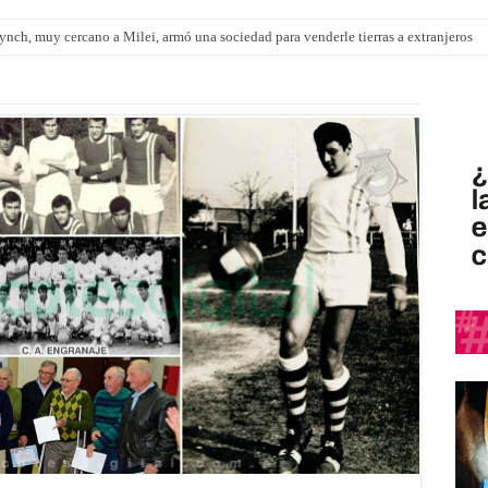
nch, muy cercano a Milei, armó una sociedad para venderle tierras a extranjeros
pítulo de extranjerización de tierras