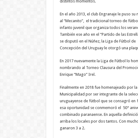
distintos momentos
.
En el año 2013, el club Engranaje le puso s
al “Mecanito”, el tradicional torneo de fútbo
infanto juvenil que organiza todos los veran
También ese año en el “Partido de las Estrel
se disputó en el Núñez, la Liga de Fútbol de
Concepción del Uruguay le otorgó una plaq
En 2017 nuevamente la Liga de Fútbol lo ho
nombrando al Torneo Clausura del Promoci
Enrique “Mago” Irel.
Finalmente en 2018 fue homenajeado por la
Municipalidad por ser integrante de la selec
uruguayense de fútbol que se consagró en 1
esa oportunidad se conmemoró el 50° anivers
combinado paranaense.
En aquella definic
arriba los locales por dos tantos. Con mucho
ganaron 3 a 2.