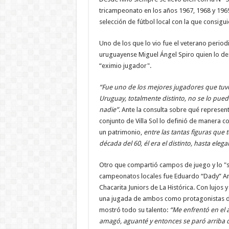
tricampeonato en los años 1967, 1968 y 1969
selección de fútbol local con la que consigu
Uno de los que lo vio fue el veterano period
uruguayense Miguel Ángel Spiro quien lo de
“eximio jugador".
“Fue uno de los mejores jugadores que tuv
Uruguay, totalmente distinto, no se lo pu
nadie”
. Ante la consulta sobre qué represen
conjunto de Villa Sol lo definió de manera 
un patrimonio,
entre las tantas figuras que 
década del 60, él era el distinto, hasta elega
Otro que compartió campos de juego y lo "su
campeonatos locales fue Eduardo “Dady” Am
Chacarita Juniors de La Histórica. Con lujos
una jugada de ambos como protagonistas d
mostró todo su talento:
“Me enfrentó en el
amagó, aguanté y entonces se paró arriba d