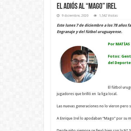
El adiós al “Mago” Irel
9 diciembre, 2020
1,542 Visitas
Este lunes 7 de diciembre a los 78 años fa
Engranaje y del fútbol uruguayense.
Por MATÍAS 
Fotos: Gent
del Deporte
El fútbol urug
jugadores que brilló en la liga local.
Las nuevas generaciones no lo vieron pero 
A Enrique Irel lo apodaban “Mago” por su man
Desde niño siempre se llevó bien con la N° 5