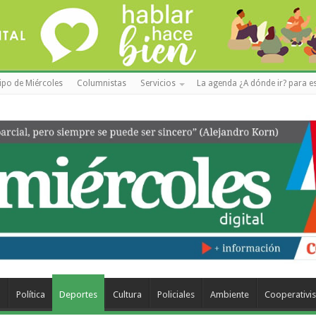
ipo de Miércoles
Columnistas
Servicios
La agenda ¿A dónde ir? para es
a
Política
Deportes
Cultura
Policiales
Ambiente
Cooperativi