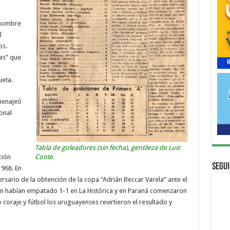
u nombre
l
os.
las” que
ueta.
menajeó
onal
Tabla de goleadores (sin fecha), gentileza de Luis
ción
Conte.
Segui
968. En
ario de la obtención de la copa “Adrián Beccar Varela” ante el
ión habían empatado 1-1 en La Histórica y en Paraná comenzaron
 coraje y fútbol los uruguayenses revirtieron el resultado y