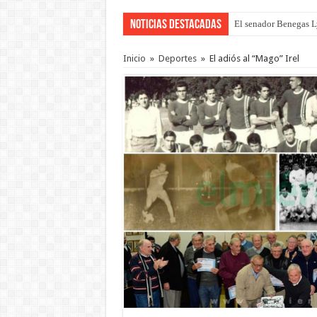
Noticias Destacadas
El senador Benegas Ly
El gobierno baja el ca
Inicio
»
Deportes
»
El adiós al “Mago” Irel