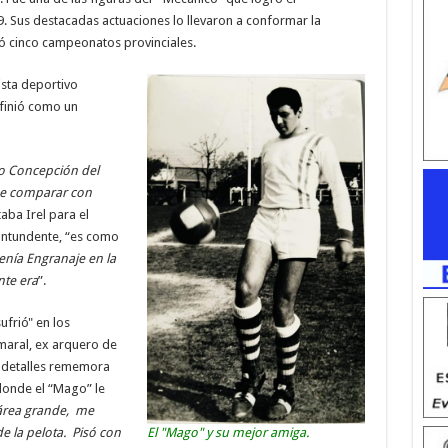
. Sus destacadas actuaciones lo llevaron a conformar la
ió cinco campeonatos provinciales.
ista deportivo
finió como un
o Concepción del
ede comparar con
taba Irel para el
contundente, “es como
tenía Engranaje en la
nte era
”.
frió" en los
aral, ex arquero de
 y detalles rememora
onde el “Mago” le
 área grande, me
e la pelota. Pisó con
El "Mago" y su mejor amiga.