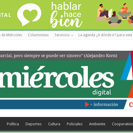
 de Miércoles
Columnistas
Servicios
La agenda ¿A dónde ir? para este 
a
Política
Deportes
Cultura
Policiales
Ambiente
Cooperativ