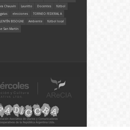
ara Chauvín
Lauritto
Docentes
fútbol
gatas
elecciones
TORNEO FEDERAL A
LENTÍN BISOGNI
Ambiente
fútbol local
ne San Martín