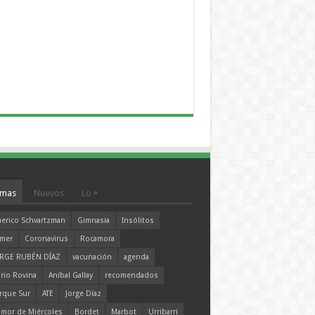
mas
Nuevos
Lo +
erico Schvartzman
Gimnasia
Insólitos
mer
Coronavirus
Rocamora
RGE RUBÉN DÍAZ
vacunación
agenda
rio Rovina
Aníbal Gallay
recomendados
rque Sur
ATE
Jorge Díaz
mor de Miércoles
Bordet
Marbot
Urribarri