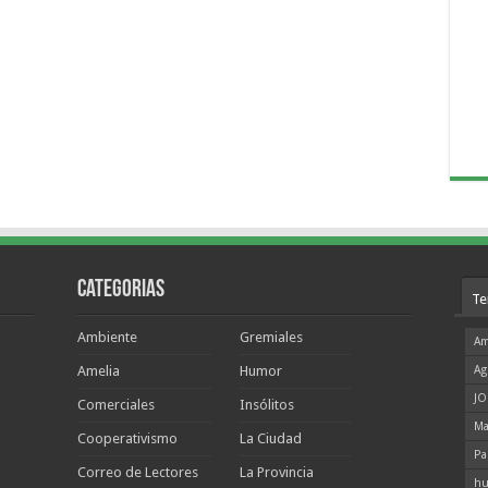
Categorias
Te
Ambiente
Gremiales
Am
Amelia
Humor
Ag
JO
Comerciales
Insólitos
Ma
Cooperativismo
La Ciudad
Pa
Correo de Lectores
La Provincia
hu