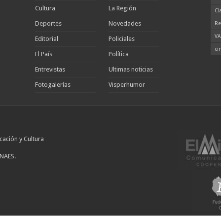
Cultura
La Región
Cl
Deportes
Novedades
Re
VA
Editorial
Policiales
ci
El País
Política
Entrevistas
Ultimas noticias
Fotogalerías
Visperhumor
cación y Cultura
INAES.