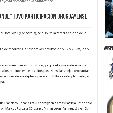
 dijeron presente en la competencia.
rande” tuvo participación uruguayense
l Hotel Ayuí (Concordia), se disputó la tercera edición de la
Ausp
go de recorrer sus respectivos circuitos de 5, 12 y 25 km, los 555
tos eran sumamente dificultosos, ya que el agua endurecía los
: los caminos entre los altos pastizales, las zanjas profundas
restaciones de eucaliptus y pinos con follaje caído y húmedo, en
ona.
 fue Francisco Bocanegra (Federal)y en damas Patricia Schonfield
on Marcos Percara (Chajari) y Mirian León (Villaguay) y en 5km