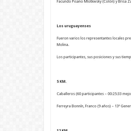
Facundo Pisano Mlotkwsky (Colón) y Brisa Z
Los uruguayenses
Fueron varios los representantes locales pr
Molina.
Los participantes, sus posiciones y sus tiem
5 KM.
Caballeros (60 participantes – 00:25:33 mej
Ferreyra Bonnín, Franco (9 años) – 13º Gener
12 KM.