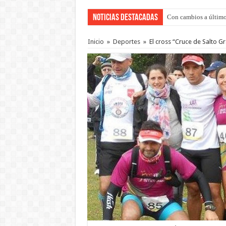
Noticias Destacadas
Con cambios a último
Adopción en Entre Río
Inicio
»
Deportes
»
El cross “Cruce de Salto G