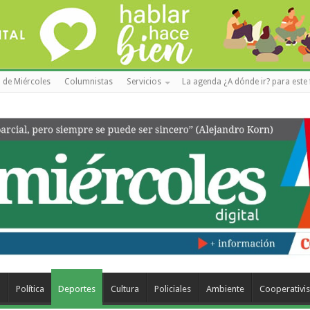
 de Miércoles
Columnistas
Servicios
La agenda ¿A dónde ir? para este 
a
Política
Deportes
Cultura
Policiales
Ambiente
Cooperativi