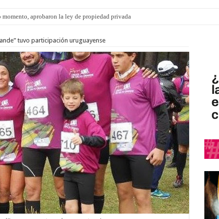
 momento, aprobaron la ley de propiedad privada
s: el 35% de los 90 niños, niñas y adolescentes que esperan una familia tiene CU
rande” tuvo participación uruguayense