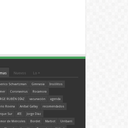
mas
Nuevos
Lo +
erico Schvartzman
Gimnasia
Insólitos
mer
Coronavirus
Rocamora
RGE RUBÉN DÍAZ
vacunación
agenda
rio Rovina
Aníbal Gallay
recomendados
rque Sur
ATE
Jorge Díaz
mor de Miércoles
Bordet
Marbot
Urribarri