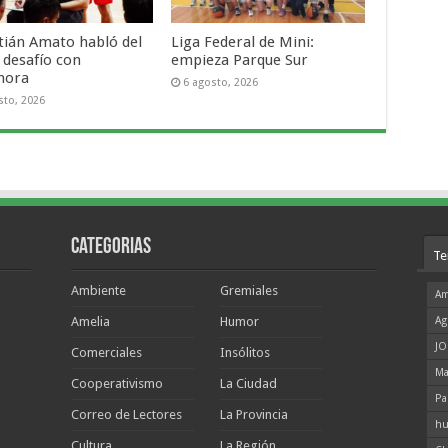
tián Amato habló del
Liga Federal de Mini:
 desafío con
empieza Parque Sur
mora
6 agosto, 2026
sto, 2026
Categorias
Te
Ambiente
Gremiales
Am
Amelia
Humor
Ag
JO
Comerciales
Insólitos
Ma
Cooperativismo
La Ciudad
Pa
Correo de Lectores
La Provincia
hu
Cultura
La Región