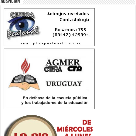
Auspician