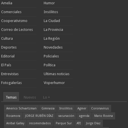
Amelia
Humor
Comerciales
Insólitos
Cooperativismo
La Ciudad
Correo de Lectores
La Provincia
Cultura
La Región
Deportes
Novedades
Editorial
Policiales
El País
Política
Entrevistas
Ultimas noticias
Fotogalerías
Visperhumor
Temas
Nuevos
Lo +
Americo Schvartzman
Gimnasia
Insólitos
Agmer
Coronavirus
Rocamora
JORGE RUBÉN DÍAZ
vacunación
agenda
Mario Rovina
Aníbal Gallay
recomendados
Parque Sur
ATE
Jorge Díaz