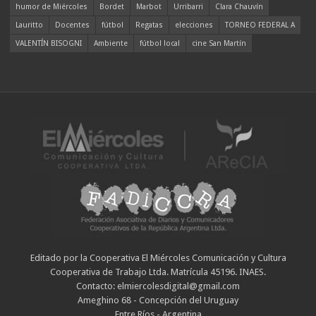
humor de Miércoles
Bordet
Marbot
Urribarri
Clara Chauvín
Lauritto
Docentes
fútbol
Regatas
elecciones
TORNEO FEDERAL A
VALENTÍN BISOGNI
Ambiente
fútbol local
cine San Martín
Editado por la Cooperativa El Miércoles Comunicación y Cultura
Cooperativa de Trabajo Ltda. Matrícula 45196. INAES.
Contacto: elmiercolesdigital@gmail.com
Ameghino 68 - Concepción del Uruguay
Entre Ríos - Argentina