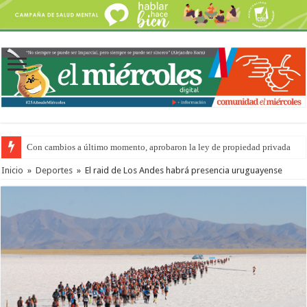
Con cambios a último momento, aprobaron la ley de propiedad privada
Adopción en Entre Ríos: el 35% de los 90 niños, niñas y adolescentes que 
Inicio
»
Deportes
»
El raid de Los Andes habrá presencia uruguayense