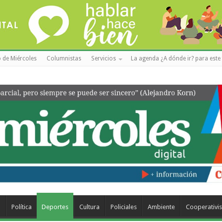
 de Miércoles
Columnistas
Servicios
La agenda ¿A dónde ir? para este 
a
Política
Deportes
Cultura
Policiales
Ambiente
Cooperativi