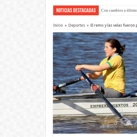
Noticias Destacadas
Del viernes 7 al domi
Inicio
»
Deportes
»
El remo y las velas fueron 