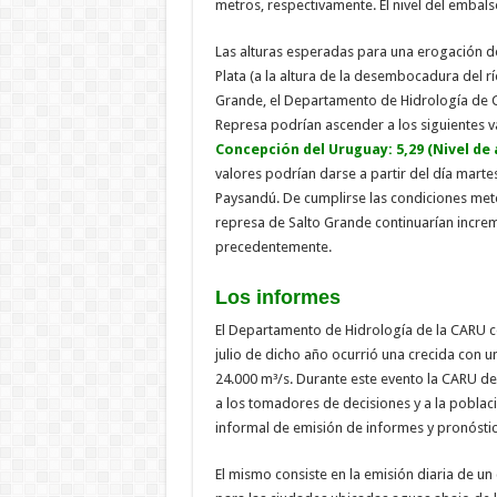
metros, respectivamente. El nivel del embals
Las alturas esperadas para una erogación de
Plata (a la altura de la desembocadura del r
Grande, el Departamento de Hidrología de C
Represa podrían ascender a los siguientes val
Concepción del Uruguay: 5,29 (Nivel de 
valores podrían darse a partir del día mart
Paysandú. De cumplirse las condiciones mete
represa de Salto Grande continuarían incre
precedentemente.
Los informes
El Departamento de Hidrología de la CARU c
julio de dicho año ocurrió una crecida con 
24.000 m³/s. Durante este evento la CARU de
a los tomadores de decisiones y a la poblaci
informal de emisión de informes y pronóstic
El mismo consiste en la emisión diaria de u