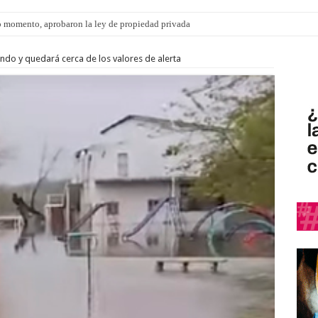
 momento, aprobaron la ley de propiedad privada
ngo 9 de agosto: la agenda ¿A dónde ir? para este finde
endo y quedará cerca de los valores de alerta