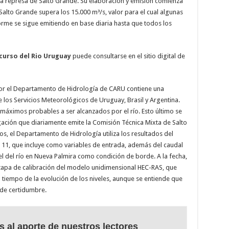
la represa de Salto Grande. Su elaboración y emisión comienza
alto Grande supera los 15.000 m³/s, valor para el cual algunas
nforme se sigue emitiendo en base diaria hasta que todos los
scurso del Rio Uruguay
puede consultarse en el sitio digital de
r el Departamento de Hidrología de CARU contiene una
 los Servicios Meteorológicos de Uruguay, Brasil y Argentina.
 máximos probables a ser alcanzados por el río. Esto último se
gación que diariamente emite la Comisión Técnica Mixta de Salto
os, el Departamento de Hidrología utiliza los resultados del
1, que incluye como variables de entrada, además del caudal
vel del río en Nueva Palmira como condición de borde. A la fecha,
etapa de calibración del modelo unidimensional HEC-RAS, que
 tiempo de la evolución de los niveles, aunque se entiende que
 de certidumbre.
s al aporte de nuestros lectores