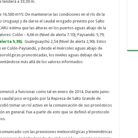
e tenderá a 33,30 m.
 16.500 m³/S: De mantenerse las condiciones en el río de la
ío Uruguay) y de darse el caudal erogado previsto por Salto
ARU estima que las alturas en los puertos aguas abajo de la
ores: Colón – 6,66 m (Nivel de alerta 7.10); Paysandú: 5,79;
alerta 5,30);
Gualeguaychú 2,54 (Nivel de alerta 2,90). Estos
es en Colón-Paysandú, y desde el miércoles aguas abajo de
orológicas pronosticadas, los niveles aguas debajo de la
mentándose más allá de los valores informados
omenzó a funcionar como tal en enero de 2014. Durante junio-
un caudal pico erogado por la Represa de Salto Grande de
cidió tomar un rol activo en la comunicación de sus pronósticos
ón en general. Fue a partir de esto que se definió el protocolo
os.
n comunicado con las previsiones meteorológicas y limnimétricas