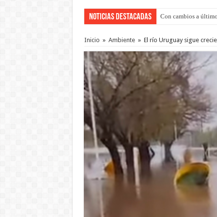
Noticias Destacadas
Con cambios a último
Del viernes 7 al domi
Inicio
»
Ambiente
»
El río Uruguay sigue creci