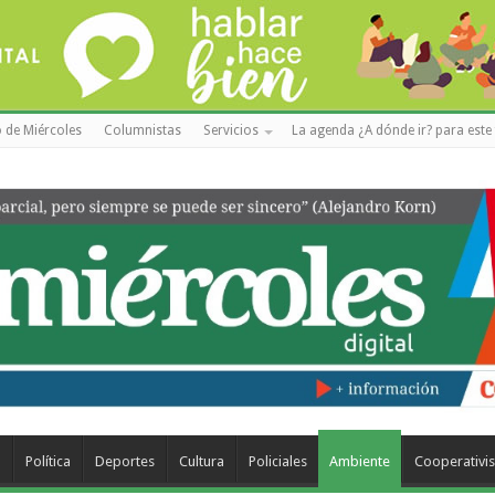
 de Miércoles
Columnistas
Servicios
La agenda ¿A dónde ir? para este 
a
Política
Deportes
Cultura
Policiales
Ambiente
Cooperativi