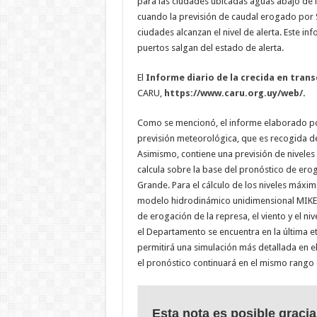
para las ciudades ubicadas aguas abajo de 
cuando la previsión de caudal erogado por S
ciudades alcanzan el nivel de alerta. Este i
puertos salgan del estado de alerta.
El
Informe diario de la crecida en tran
CARU,
https://www.caru.org.uy/web/
.
Como se mencionó, el informe elaborado po
previsión meteorológica, que es recogida de
Asimismo, contiene una previsión de niveles
calcula sobre la base del pronóstico de ero
Grande. Para el cálculo de los niveles máxim
modelo hidrodinámico unidimensional MIKE 1
de erogación de la represa, el viento y el ni
el Departamento se encuentra en la última 
permitirá una simulación más detallada en el
el pronóstico continuará en el mismo rango
Esta nota es posible gracia