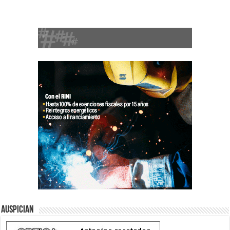
Auspician