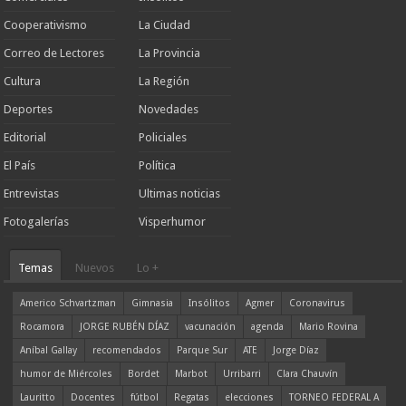
Cooperativismo
La Ciudad
Correo de Lectores
La Provincia
Cultura
La Región
Deportes
Novedades
Editorial
Policiales
El País
Política
Entrevistas
Ultimas noticias
Fotogalerías
Visperhumor
Temas
Nuevos
Lo +
Americo Schvartzman
Gimnasia
Insólitos
Agmer
Coronavirus
Rocamora
JORGE RUBÉN DÍAZ
vacunación
agenda
Mario Rovina
Aníbal Gallay
recomendados
Parque Sur
ATE
Jorge Díaz
humor de Miércoles
Bordet
Marbot
Urribarri
Clara Chauvín
Lauritto
Docentes
fútbol
Regatas
elecciones
TORNEO FEDERAL A