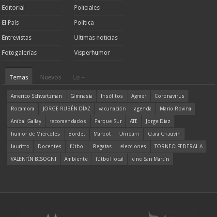
Editorial
Policiales
El País
Política
Entrevistas
Ultimas noticias
Fotogalerías
Visperhumor
Temas
Nuevos
Lo +
Americo Schvartzman
Gimnasia
Insólitos
Agmer
Coronavirus
Rocamora
JORGE RUBÉN DÍAZ
vacunación
agenda
Mario Rovina
Aníbal Gallay
recomendados
Parque Sur
ATE
Jorge Díaz
humor de Miércoles
Bordet
Marbot
Urribarri
Clara Chauvín
Lauritto
Docentes
fútbol
Regatas
elecciones
TORNEO FEDERAL A
VALENTÍN BISOGNI
Ambiente
fútbol local
cine San Martín