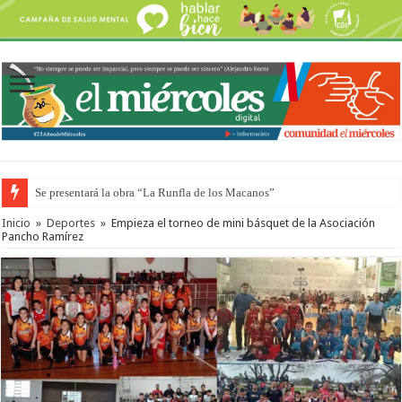
Se presentará la obra “La Runfla de los Macanos”
Preparan otro encuentro de autos clásicos y antiguos
Inicio
»
Deportes
»
Empieza el torneo de mini básquet de la Asociación
Pancho Ramírez