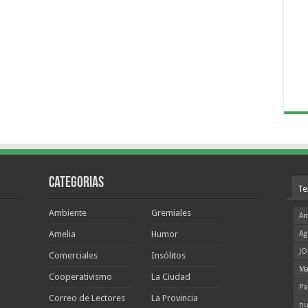
Categorias
Te
Ambiente
Gremiales
Am
Amelia
Humor
Ag
JO
Comerciales
Insólitos
Ma
Cooperativismo
La Ciudad
Pa
Correo de Lectores
La Provincia
hu