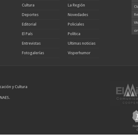
Cultura
La Región
Cl
Deportes
Novedades
Re
VA
Editorial
Policiales
ci
El País
Política
Entrevistas
Ultimas noticias
Fotogalerías
Visperhumor
cación y Cultura
INAES.