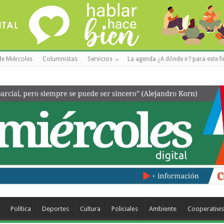
de Miércoles
Columnistas
Servicios
La agenda ¿A dónde ir? para este f
Política
Deportes
Cultura
Policiales
Ambiente
Cooperativi