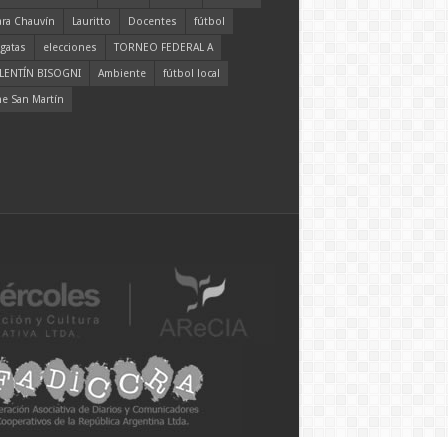
ara Chauvín
Lauritto
Docentes
fútbol
gatas
elecciones
TORNEO FEDERAL A
LENTÍN BISOGNI
Ambiente
fútbol local
ne San Martín