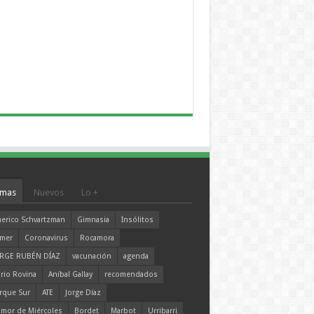
mas
Nuevos
Lo +
erico Schvartzman
Gimnasia
Insólitos
mer
Coronavirus
Rocamora
RGE RUBÉN DÍAZ
vacunación
agenda
rio Rovina
Aníbal Gallay
recomendados
rque Sur
ATE
Jorge Díaz
mor de Miércoles
Bordet
Marbot
Urribarri