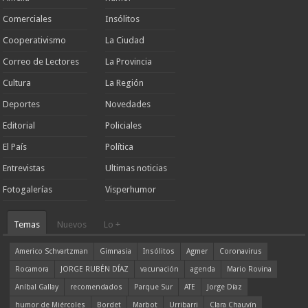
Comerciales
Insólitos
Cooperativismo
La Ciudad
Correo de Lectores
La Provincia
Cultura
La Región
Deportes
Novedades
Editorial
Policiales
El País
Política
Entrevistas
Ultimas noticias
Fotogalerías
Visperhumor
Temas
Nuevos
Lo +
Americo Schvartzman
Gimnasia
Insólitos
Agmer
Coronavirus
Rocamora
JORGE RUBÉN DÍAZ
vacunación
agenda
Mario Rovina
Aníbal Gallay
recomendados
Parque Sur
ATE
Jorge Díaz
humor de Miércoles
Bordet
Marbot
Urribarri
Clara Chauvín