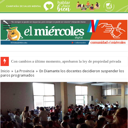
Con cambios a último momento, aprobaron la ley de propiedad privada
Adopción en Entre Ríos: el 35% de los 90 niños, niñas y adolescentes que 
Inicio
»
La Provincia
»
En Diamante los docentes decidieron suspender los
paros programados