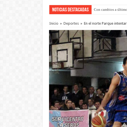
Noticias Destacadas
Con cambios a último
Adopción en Entre Río
Inicio
»
Deportes
»
En el norte Parque intenta