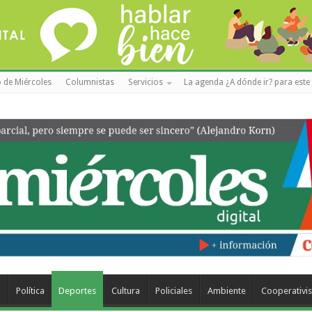
 de Miércoles
Columnistas
Servicios
La agenda ¿A dónde ir? para este 
a
Política
Deportes
Cultura
Policiales
Ambiente
Cooperativi