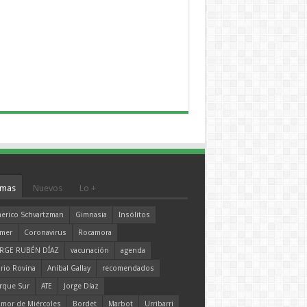
mas
Nuevos
Lo +
erico Schvartzman
Gimnasia
Insólitos
mer
Coronavirus
Rocamora
RGE RUBÉN DÍAZ
vacunación
agenda
rio Rovina
Aníbal Gallay
recomendados
rque Sur
ATE
Jorge Díaz
mor de Miércoles
Bordet
Marbot
Urribarri