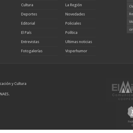
Cultura
La Región
Cl
Deportes
Novedades
Re
VA
Editorial
Policiales
ci
El País
Política
Entrevistas
Ultimas noticias
Fotogalerías
Visperhumor
cación y Cultura
INAES.