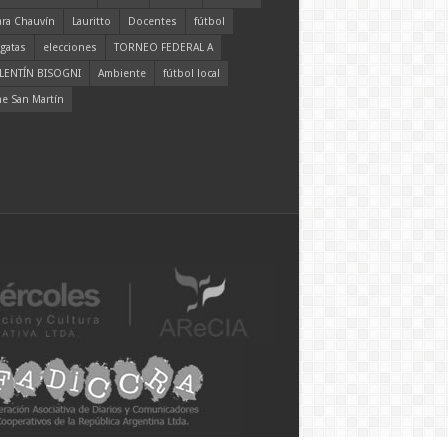
ara Chauvín
Lauritto
Docentes
fútbol
gatas
elecciones
TORNEO FEDERAL A
LENTÍN BISOGNI
Ambiente
fútbol local
ne San Martín