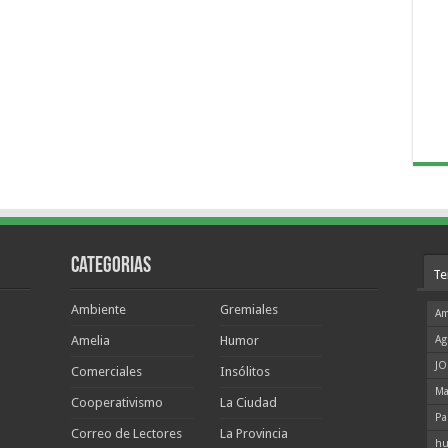
Categorias
Te
Ambiente
Gremiales
Am
Amelia
Humor
Ag
JO
Comerciales
Insólitos
Ma
Cooperativismo
La Ciudad
Pa
Correo de Lectores
La Provincia
hu