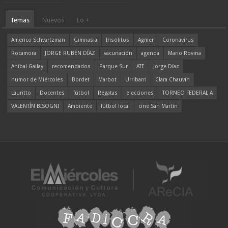
Temas
Nuevos
Lo +
Americo Schvartzman
Gimnasia
Insólitos
Agmer
Coronavirus
Rocamora
JORGE RUBÉN DÍAZ
vacunación
agenda
Mario Rovina
Aníbal Gallay
recomendados
Parque Sur
ATE
Jorge Díaz
humor de Miércoles
Bordet
Marbot
Urribarri
Clara Chauvín
Lauritto
Docentes
fútbol
Regatas
elecciones
TORNEO FEDERAL A
VALENTÍN BISOGNI
Ambiente
fútbol local
cine San Martín