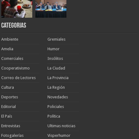
Categorias
Ambiente
Gremiales
Amelia
Humor
Comerciales
Insólitos
Cooperativismo
La Ciudad
Correo de Lectores
La Provincia
Cultura
La Región
Deportes
Novedades
Editorial
Policiales
El País
Política
Entrevistas
Ultimas noticias
Fotogalerías
Visperhumor