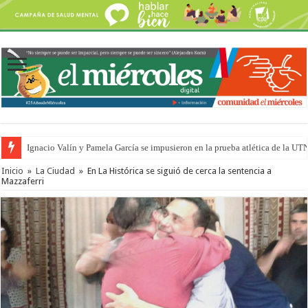
Ignacio Valín y Pamela García se impusieron en la prueba atlética de la UT
Traigo el litoral en mi canción: 100 años de Aníbal Sampayo
Inicio
»
La Ciudad
»
En La Histórica se siguió de cerca la sentencia a
Mazzaferri