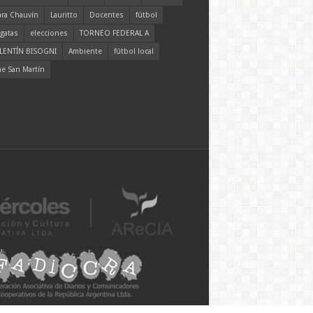
ara Chauvín
Lauritto
Docentes
fútbol
gatas
elecciones
TORNEO FEDERAL A
LENTÍN BISOGNI
Ambiente
fútbol local
ne San Martín