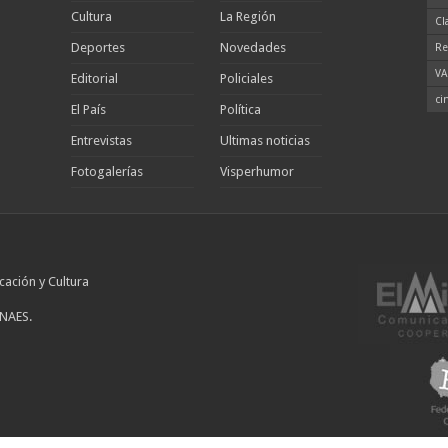
Cultura
La Región
Cl
Deportes
Novedades
Re
VA
Editorial
Policiales
ci
El País
Política
Entrevistas
Ultimas noticias
Fotogalerías
Visperhumor
cación y Cultura
INAES.