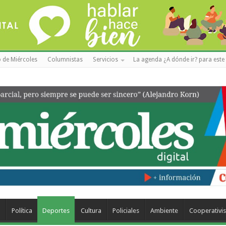
 de Miércoles
Columnistas
Servicios
La agenda ¿A dónde ir? para este 
a
Política
Deportes
Cultura
Policiales
Ambiente
Cooperativi