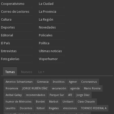
Cooperativismo
La Ciudad
Correo de Lectores
La Provincia
Cultura
La Región
Deportes
Novedades
Editorial
Policiales
El País
Política
Entrevistas
Ultimas noticias
Fotogalerías
Visperhumor
Temas
Nuevos
Lo +
Americo Schvartzman
Gimnasia
Insólitos
Agmer
Coronavirus
Rocamora
JORGE RUBÉN DÍAZ
vacunación
agenda
Mario Rovina
Aníbal Gallay
recomendados
Parque Sur
ATE
Jorge Díaz
humor de Miércoles
Bordet
Marbot
Urribarri
Clara Chauvín
Lauritto
Docentes
fútbol
Regatas
elecciones
TORNEO FEDERAL A