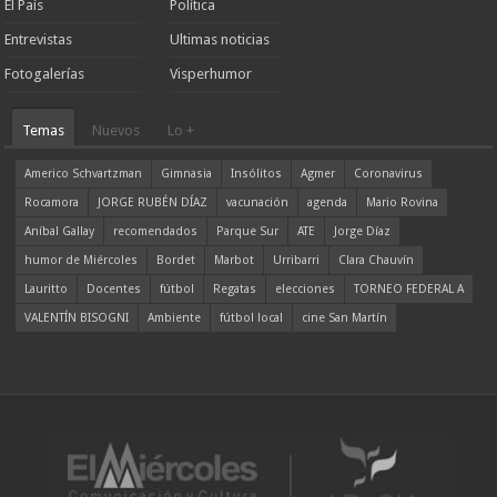
El País
Política
Entrevistas
Ultimas noticias
Fotogalerías
Visperhumor
Temas
Nuevos
Lo +
Americo Schvartzman
Gimnasia
Insólitos
Agmer
Coronavirus
Rocamora
JORGE RUBÉN DÍAZ
vacunación
agenda
Mario Rovina
Aníbal Gallay
recomendados
Parque Sur
ATE
Jorge Díaz
humor de Miércoles
Bordet
Marbot
Urribarri
Clara Chauvín
Lauritto
Docentes
fútbol
Regatas
elecciones
TORNEO FEDERAL A
VALENTÍN BISOGNI
Ambiente
fútbol local
cine San Martín