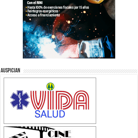
Auspician