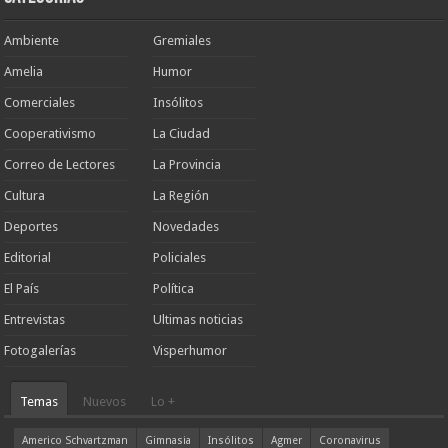
Ambiente
Gremiales
Amelia
Humor
Comerciales
Insólitos
Cooperativismo
La Ciudad
Correo de Lectores
La Provincia
Cultura
La Región
Deportes
Novedades
Editorial
Policiales
El País
Política
Entrevistas
Ultimas noticias
Fotogalerías
Visperhumor
Temas
Nuevos
Lo +
Americo Schvartzman
Gimnasia
Insólitos
Agmer
Coronavirus