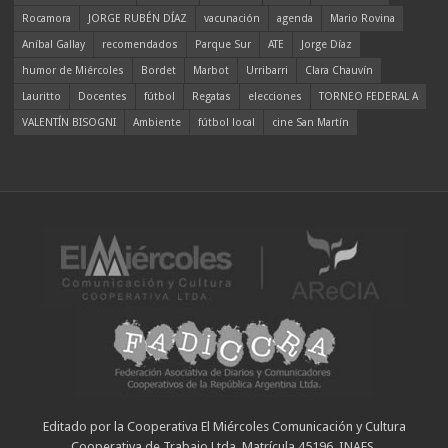
Rocamora
JORGE RUBÉN DÍAZ
vacunación
agenda
Mario Rovina
Aníbal Gallay
recomendados
Parque Sur
ATE
Jorge Díaz
humor de Miércoles
Bordet
Marbot
Urribarri
Clara Chauvín
Lauritto
Docentes
fútbol
Regatas
elecciones
TORNEO FEDERAL A
VALENTÍN BISOGNI
Ambiente
fútbol local
cine San Martín
Editado por la Cooperativa El Miércoles Comunicación y Cultura
Cooperativa de Trabajo Ltda. Matrícula 45196. INAES.