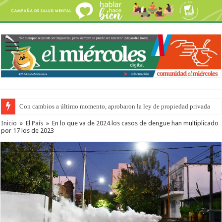
Con cambios a último momento, aprobaron la ley de propiedad privada
Del viernes 7 al domingo 9 de agosto: la agenda ¿A dónde ir? para este find
Inicio
»
El País
»
En lo que va de 2024 los casos de dengue han multiplicado
por 17 los de 2023