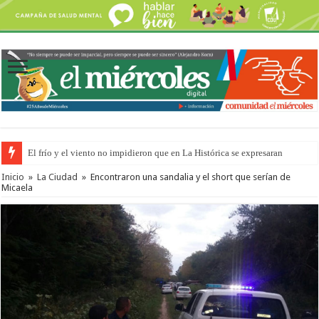
El frío y el viento no impidieron que en La Histórica se expresaran
OSER: Frigerio aseguró que mejoraron el servicio, redujeron el déficit e
Inicio
»
La Ciudad
»
Encontraron una sandalia y el short que serían de
Micaela