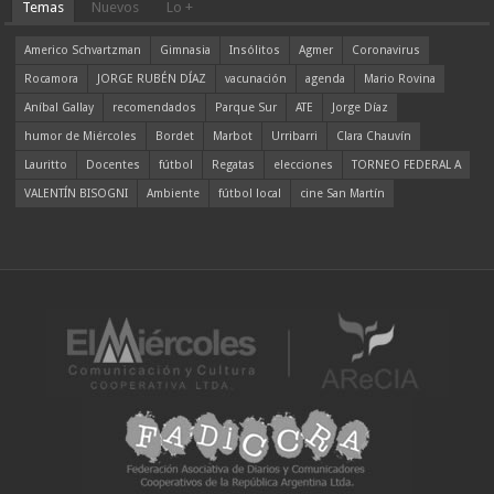
Temas
Nuevos
Lo +
Americo Schvartzman
Gimnasia
Insólitos
Agmer
Coronavirus
Rocamora
JORGE RUBÉN DÍAZ
vacunación
agenda
Mario Rovina
Aníbal Gallay
recomendados
Parque Sur
ATE
Jorge Díaz
humor de Miércoles
Bordet
Marbot
Urribarri
Clara Chauvín
Lauritto
Docentes
fútbol
Regatas
elecciones
TORNEO FEDERAL A
VALENTÍN BISOGNI
Ambiente
fútbol local
cine San Martín