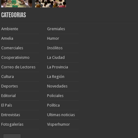
Categorias
Ambiente
Gremiales
Amelia
Humor
Comerciales
Insólitos
Cooperativismo
La Ciudad
Correo de Lectores
La Provincia
Cultura
La Región
Deportes
Novedades
Editorial
Policiales
El País
Política
Entrevistas
Ultimas noticias
Fotogalerías
Visperhumor