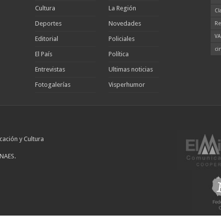
Cultura
La Región
Cl
Deportes
Novedades
Re
VA
Editorial
Policiales
ci
El País
Política
Entrevistas
Ultimas noticias
Fotogalerías
Visperhumor
cación y Cultura
INAES.