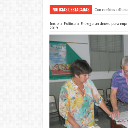
Noticias Destacadas
Con cambios a último
Adopción en Entre Río
Inicio
»
Política
»
Entregarán dinero para impri
2019