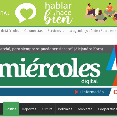
 de Miércoles
Columnistas
Servicios
La agenda ¿A dónde ir? para este 
a
Política
Deportes
Cultura
Policiales
Ambiente
Cooperativi