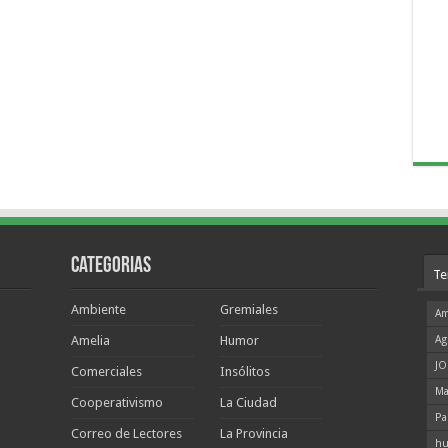
Categorias
Te
Ambiente
Gremiales
Am
Amelia
Humor
Ag
JO
Comerciales
Insólitos
Ma
Cooperativismo
La Ciudad
Pa
Correo de Lectores
La Provincia
hu