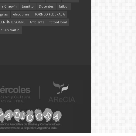
ara Chauvín
Lauritto
Docentes
fútbol
gatas
elecciones
TORNEO FEDERAL A
LENTÍN BISOGNI
Ambiente
fútbol local
ne San Martín