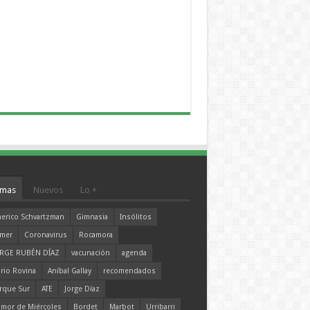
mas
Nuevos
Lo +
erico Schvartzman
Gimnasia
Insólitos
mer
Coronavirus
Rocamora
RGE RUBÉN DÍAZ
vacunación
agenda
rio Rovina
Aníbal Gallay
recomendados
rque Sur
ATE
Jorge Díaz
mor de Miércoles
Bordet
Marbot
Urribarri