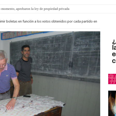
 momento, aprobaron la ley de propiedad privada
s: el 35% de los 90 niños, niñas y adolescentes que esperan una familia tiene CU
mir boletas en función a los votos obtenidos por cada partido en