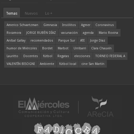
Temas
Nuevos
Lo +
Americo Schvartzman
Gimnasia
Insólitos
Agmer
Coronavirus
Rocamora
JORGE RUBÉN DÍAZ
vacunación
agenda
Mario Rovina
Aníbal Gallay
recomendados
Parque Sur
ATE
Jorge Díaz
humor de Miércoles
Bordet
Marbot
Urribarri
Clara Chauvín
Lauritto
Docentes
fútbol
Regatas
elecciones
TORNEO FEDERAL A
VALENTÍN BISOGNI
Ambiente
fútbol local
cine San Martín