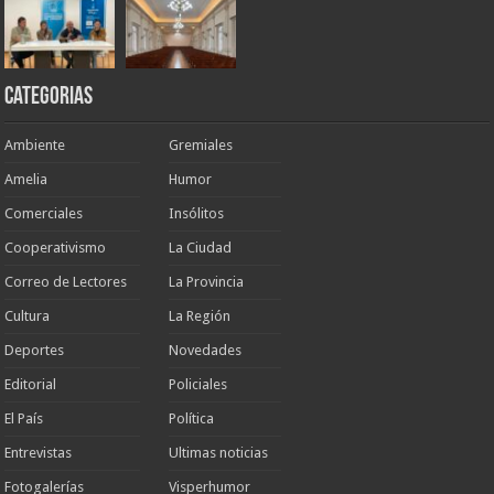
Categorias
Ambiente
Gremiales
Amelia
Humor
Comerciales
Insólitos
Cooperativismo
La Ciudad
Correo de Lectores
La Provincia
Cultura
La Región
Deportes
Novedades
Editorial
Policiales
El País
Política
Entrevistas
Ultimas noticias
Fotogalerías
Visperhumor