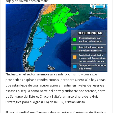
soja y de 56 millones en maíz”.
“Incluso, en el sector se empieza a sentir optimismo y con estos
pronósticos aspirar a rendimientos superadores. Pero aún hay zonas
que están lejos de una recuperación y mantienen niveles de reservas
escasas o sequía como parte del norte y sudoeste bonaerense, norte
de Santiago del Estero, Chaco y Salta”, remarcó el jefe de la Guía
Estratégica para el Agro (GEA) de la BCR, Cristian Russo.
El analista indicó que “vuelve a desconcertar el fenómeno del Pacífico