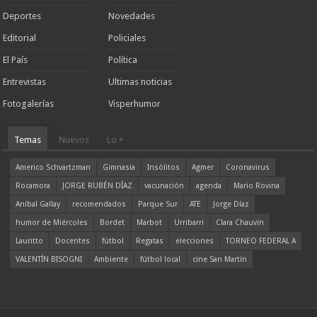
Deportes
Novedades
Editorial
Policiales
El País
Política
Entrevistas
Ultimas noticias
Fotogalerías
Visperhumor
Temas
Nuevos
Lo +
Americo Schvartzman
Gimnasia
Insólitos
Agmer
Coronavirus
Rocamora
JORGE RUBÉN DÍAZ
vacunación
agenda
Mario Rovina
Aníbal Gallay
recomendados
Parque Sur
ATE
Jorge Díaz
humor de Miércoles
Bordet
Marbot
Urribarri
Clara Chauvín
Lauritto
Docentes
fútbol
Regatas
elecciones
TORNEO FEDERAL A
VALENTÍN BISOGNI
Ambiente
fútbol local
cine San Martín