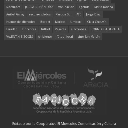
Rocamora
JORGE RUBÉN DÍAZ
vacunación
agenda
Mario Rovina
Aníbal Gallay
recomendados
Parque Sur
ATE
Jorge Díaz
humor de Miércoles
Bordet
Marbot
Urribarri
Clara Chauvín
Lauritto
Docentes
fútbol
Regatas
elecciones
TORNEO FEDERAL A
VALENTÍN BISOGNI
Ambiente
fútbol local
cine San Martín
Editado por la Cooperativa El Miércoles Comunicación y Cultura