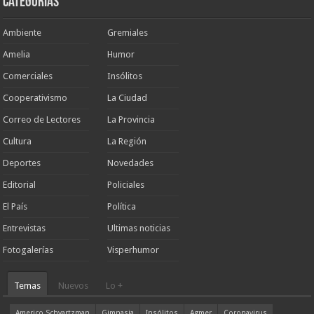
Categorias
Ambiente
Gremiales
Amelia
Humor
Comerciales
Insólitos
Cooperativismo
La Ciudad
Correo de Lectores
La Provincia
Cultura
La Región
Deportes
Novedades
Editorial
Policiales
El País
Política
Entrevistas
Ultimas noticias
Fotogalerías
Visperhumor
Temas
Nuevos
Lo +
Americo Schvartzman
Gimnasia
Insólitos
Agmer
Coronavirus