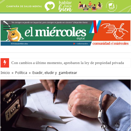
Con cambios a último momento, aprobaron la ley de propiedad privada
Adopción en Entre Ríos: el 35% de los 90 niños, niñas y adolescentes que 
Inicio
»
Política
»
Evadir, eludir y gambetear