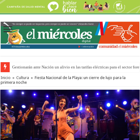
Gestionarán ante Nación un alivio en las tarifas eléctricas para el sector fore
La media sanción a la ley de Inviolabilidad ya ingresó en revisión a Diputa
Inicio
»
Cultura
»
Fiesta Nacional de la Playa: un cierre de lujo para la
primera noche