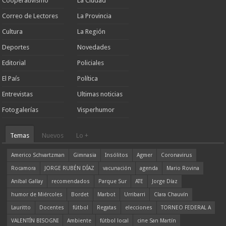
Cooperativismo
La Ciudad
Correo de Lectores
La Provincia
Cultura
La Región
Deportes
Novedades
Editorial
Policiales
El País
Política
Entrevistas
Ultimas noticias
Fotogalerías
Visperhumor
Temas
Nuevos
Lo +
Americo Schvartzman
Gimnasia
Insólitos
Agmer
Coronavirus
Rocamora
JORGE RUBÉN DÍAZ
vacunación
agenda
Mario Rovina
Aníbal Gallay
recomendados
Parque Sur
ATE
Jorge Díaz
humor de Miércoles
Bordet
Marbot
Urribarri
Clara Chauvín
Lauritto
Docentes
fútbol
Regatas
elecciones
TORNEO FEDERAL A
VALENTÍN BISOGNI
Ambiente
fútbol local
cine San Martín