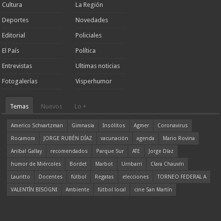
Cultura
La Región
Deportes
Novedades
Editorial
Policiales
El País
Política
Entrevistas
Ultimas noticias
Fotogalerías
Visperhumor
Temas
Nuevos
Lo +
Americo Schvartzman
Gimnasia
Insólitos
Agmer
Coronavirus
Rocamora
JORGE RUBÉN DÍAZ
vacunación
agenda
Mario Rovina
Aníbal Gallay
recomendados
Parque Sur
ATE
Jorge Díaz
humor de Miércoles
Bordet
Marbot
Urribarri
Clara Chauvín
Lauritto
Docentes
fútbol
Regatas
elecciones
TORNEO FEDERAL A
VALENTÍN BISOGNI
Ambiente
fútbol local
cine San Martín