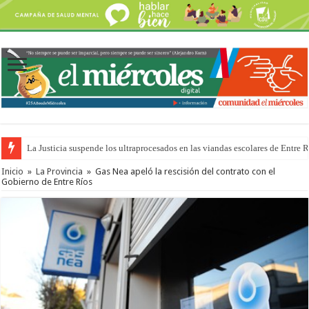
La Justicia suspende los ultraprocesados en las viandas escolares de Entre 
Se presentará la obra “La Runfla de los Macanos”
Inicio
»
La Provincia
»
Gas Nea apeló la rescisión del contrato con el
Gobierno de Entre Ríos