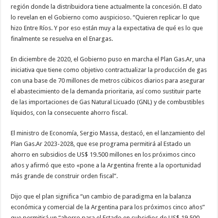
región donde la distribuidora tiene actualmente la concesión. El dato
lo revelan en el Gobierno como auspicioso. “Quieren replicar lo que
hizo Entre Ríos. Y por eso están muy a la expectativa de qué es lo que
finalmente se resuelva en el Enargas.
En diciembre de 2020, el Gobierno puso en marcha el Plan Gas.Ar, una
iniciativa que tiene como objetivo contractualizar la producción de gas
con una base de 70 millones de metros cúbicos diarios para asegurar
el abastecimiento de la demanda prioritaria, así como sustituir parte
de las importaciones de Gas Natural Licuado (GNL) y de combustibles
líquidos, con la consecuente ahorro fiscal.
El ministro de Economía, Sergio Massa, destacó, en el lanzamiento del
Plan Gas.Ar 2023-2028, que ese programa permitirá al Estado un
ahorro en subsidios de US$ 19.500 millones en los próximos cinco
años y afirmó que esto «pone a la Argentina frente a la oportunidad
más grande de construir orden fiscal”.
Dijo que el plan significa “un cambio de paradigma en la balanza
económica y comercial de la Argentina para los próximos cinco años”
que permitirá un “ahorro para el Estado en subsidios de US$ 19.500