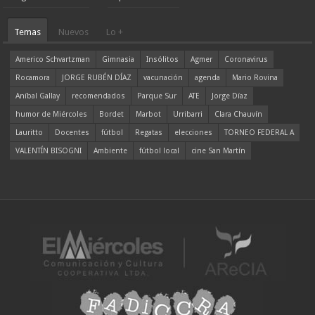
Temas
Nuevos
Lo +
Americo Schvartzman
Gimnasia
Insólitos
Agmer
Coronavirus
Rocamora
JORGE RUBÉN DÍAZ
vacunación
agenda
Mario Rovina
Aníbal Gallay
recomendados
Parque Sur
ATE
Jorge Díaz
humor de Miércoles
Bordet
Marbot
Urribarri
Clara Chauvín
Lauritto
Docentes
fútbol
Regatas
elecciones
TORNEO FEDERAL A
VALENTÍN BISOGNI
Ambiente
fútbol local
cine San Martín