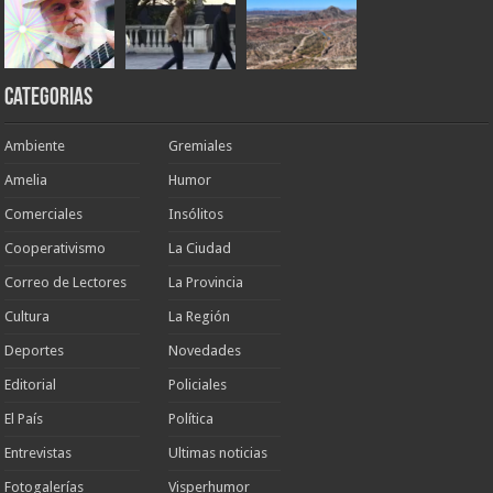
Categorias
Ambiente
Gremiales
Amelia
Humor
Comerciales
Insólitos
Cooperativismo
La Ciudad
Correo de Lectores
La Provincia
Cultura
La Región
Deportes
Novedades
Editorial
Policiales
El País
Política
Entrevistas
Ultimas noticias
Fotogalerías
Visperhumor