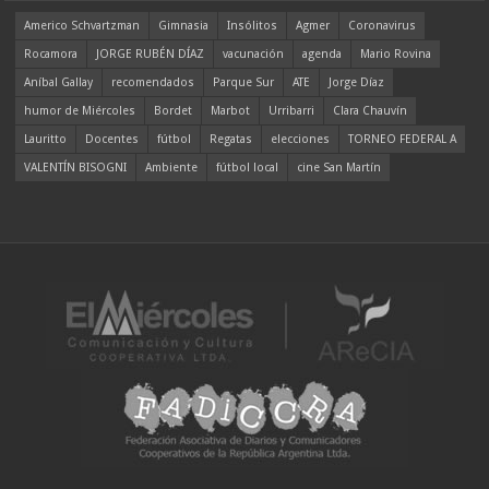
Americo Schvartzman
Gimnasia
Insólitos
Agmer
Coronavirus
Rocamora
JORGE RUBÉN DÍAZ
vacunación
agenda
Mario Rovina
Aníbal Gallay
recomendados
Parque Sur
ATE
Jorge Díaz
humor de Miércoles
Bordet
Marbot
Urribarri
Clara Chauvín
Lauritto
Docentes
fútbol
Regatas
elecciones
TORNEO FEDERAL A
VALENTÍN BISOGNI
Ambiente
fútbol local
cine San Martín