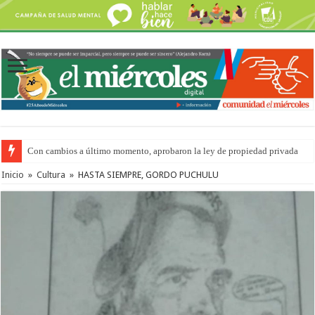
Con cambios a último momento, aprobaron la ley de propiedad privada
Del viernes 7 al domingo 9 de agosto: la agenda ¿A dónde ir? para este find
Inicio
»
Cultura
»
HASTA SIEMPRE, GORDO PUCHULU