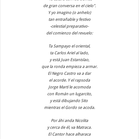
de gran conversa en el cielo".
Y yo imagino (o anhelo)
tan entrañable y festivo
-celestial preparativo-
del comienzo del revuelo:
Ta Sampayo el oriental,
ta Carlos Ariel al lado,
y está Juan Estanislao,
que la ronda empieza a armar.
El Negro Castro va a dar
el acorde. Y el rapsoda
Jorge Martí le acomoda
con Román un lugarcito,
y está dibujando Sito
mientras el Gordo se acoda.
Por áhi anda Nicolita
y cerca de él, va Matraca.
El Cantor hace alharaca