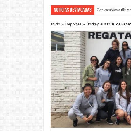
Noticias Destacadas
Con cambios a último
Adopción en Entre Río
Inicio
»
Deportes
»
Hockey: el sub 16 de Regat