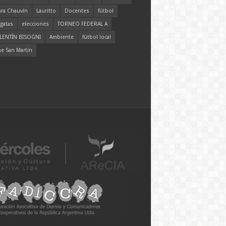
ara Chauvín
Lauritto
Docentes
fútbol
gatas
elecciones
TORNEO FEDERAL A
LENTÍN BISOGNI
Ambiente
fútbol local
ne San Martín