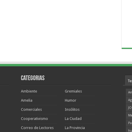
Categorias
Te
Ambiente
Gremiales
Am
Amelia
Humor
Ag
JO
Comerciales
Insólitos
Ma
Cooperativismo
La Ciudad
Pa
Correo de Lectores
La Provincia
hu