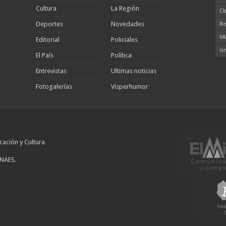
Cultura
La Región
Cl
Deportes
Novedades
Re
VA
Editorial
Policiales
ci
El País
Política
Entrevistas
Ultimas noticias
Fotogalerías
Visperhumor
cación y Cultura
INAES.