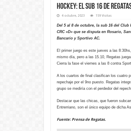
Hockey: el sub 16 de Regata
4 octubre, 2023
159 Visitas
Del 5 al 8 de octubre, la sub 16 del Clu
CRC «D» que se disputa en Rosario, Santa
Bancario y Sportivo AC.
El primer juego es este jueves a las 8:30h
mismo día, pero a las 15.10, Regatas juega
Cierra la fase el viernes a las 8 contra Spor
A los cuartos de final clasifican los cuatr
repechaje por el 9no puesto. Regatas integr
grupo se mediría con el perdedor del repech
Destacar que las chicas, que fueron subca
Entrerriano, son el único equipo de dicha A
Fuente: Prensa de Regatas.