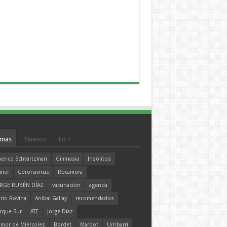
mas
Nuevos
Lo +
erico Schvartzman
Gimnasia
Insólitos
mer
Coronavirus
Rocamora
RGE RUBÉN DÍAZ
vacunación
agenda
rio Rovina
Aníbal Gallay
recomendados
rque Sur
ATE
Jorge Díaz
mor de Miércoles
Bordet
Marbot
Urribarri