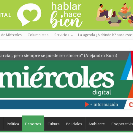
 de Miércoles
Columnistas
Servicios
La agenda ¿A dónde ir? para este 
a
Política
Deportes
Cultura
Policiales
Ambiente
Cooperativi