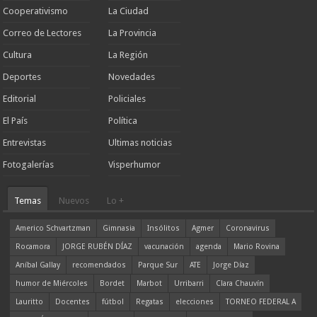
Cooperativismo
La Ciudad
Correo de Lectores
La Provincia
Cultura
La Región
Deportes
Novedades
Editorial
Policiales
El País
Política
Entrevistas
Ultimas noticias
Fotogalerías
Visperhumor
Temas
Nuevos
Lo +
Americo Schvartzman
Gimnasia
Insólitos
Agmer
Coronavirus
Rocamora
JORGE RUBÉN DÍAZ
vacunación
agenda
Mario Rovina
Aníbal Gallay
recomendados
Parque Sur
ATE
Jorge Díaz
humor de Miércoles
Bordet
Marbot
Urribarri
Clara Chauvín
Lauritto
Docentes
fútbol
Regatas
elecciones
TORNEO FEDERAL A