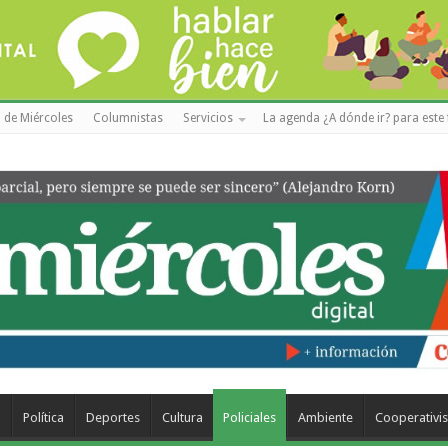
 de Miércoles
Columnistas
Servicios
La agenda ¿A dónde ir? para este 
a
Política
Deportes
Cultura
Policiales
Ambiente
Cooperativi