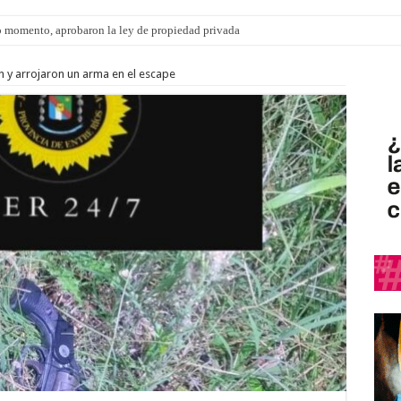
 momento, aprobaron la ley de propiedad privada
s: el 35% de los 90 niños, niñas y adolescentes que esperan una familia tiene CU
n y arrojaron un arma en el escape