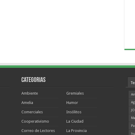
Categorias
Te
Ambiente
Gremiales
Am
Amelia
Humor
Ag
JO
Comerciales
Insólitos
Ma
Cooperativismo
La Ciudad
Pa
Correo de Lectores
La Provincia
hu