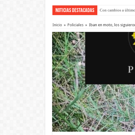
Noticias Destacadas
Con cambios a último
Adopción en Entre Río
Inicio
»
Policiales
»
Iban en moto, los siguiero