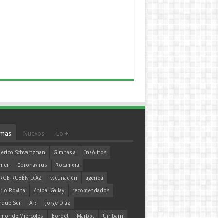
mas
Nuevos
Lo +
erico Schvartzman
Gimnasia
Insólitos
mer
Coronavirus
Rocamora
RGE RUBÉN DÍAZ
vacunación
agenda
rio Rovina
Aníbal Gallay
recomendados
rque Sur
ATE
Jorge Díaz
mor de Miércoles
Bordet
Marbot
Urribarri