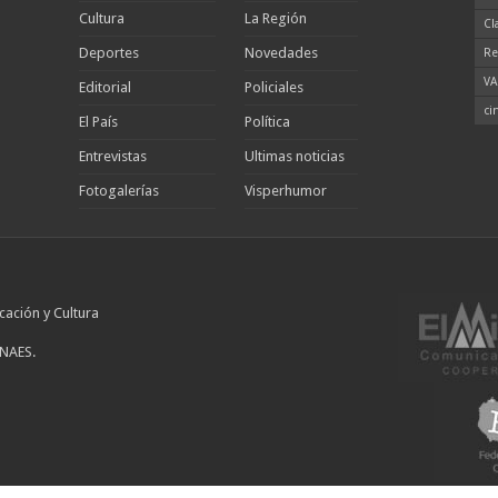
Cultura
La Región
Cl
Deportes
Novedades
Re
VA
Editorial
Policiales
ci
El País
Política
Entrevistas
Ultimas noticias
Fotogalerías
Visperhumor
cación y Cultura
INAES.