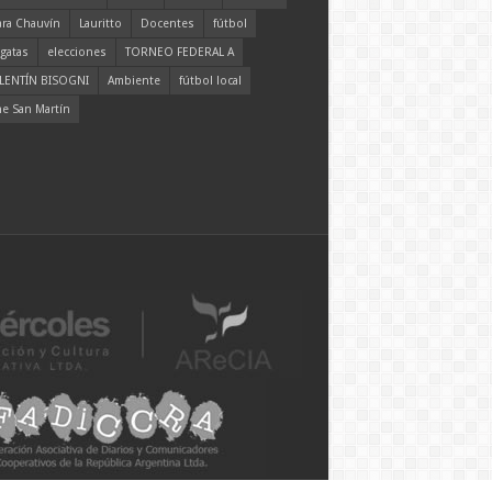
ara Chauvín
Lauritto
Docentes
fútbol
gatas
elecciones
TORNEO FEDERAL A
LENTÍN BISOGNI
Ambiente
fútbol local
ne San Martín