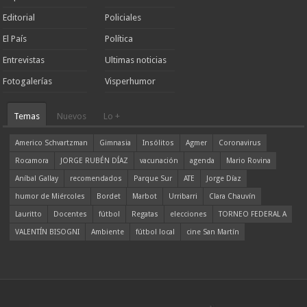
Editorial
Policiales
El País
Política
Entrevistas
Ultimas noticias
Fotogalerías
Visperhumor
Temas
Nuevos
Lo +
Americo Schvartzman
Gimnasia
Insólitos
Agmer
Coronavirus
Rocamora
JORGE RUBÉN DÍAZ
vacunación
agenda
Mario Rovina
Aníbal Gallay
recomendados
Parque Sur
ATE
Jorge Díaz
humor de Miércoles
Bordet
Marbot
Urribarri
Clara Chauvín
Lauritto
Docentes
fútbol
Regatas
elecciones
TORNEO FEDERAL A
VALENTÍN BISOGNI
Ambiente
fútbol local
cine San Martín