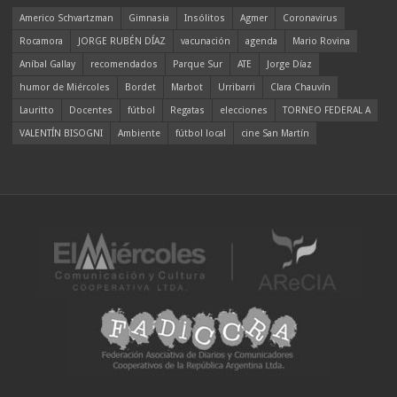
Americo Schvartzman
Gimnasia
Insólitos
Agmer
Coronavirus
Rocamora
JORGE RUBÉN DÍAZ
vacunación
agenda
Mario Rovina
Aníbal Gallay
recomendados
Parque Sur
ATE
Jorge Díaz
humor de Miércoles
Bordet
Marbot
Urribarri
Clara Chauvín
Lauritto
Docentes
fútbol
Regatas
elecciones
TORNEO FEDERAL A
VALENTÍN BISOGNI
Ambiente
fútbol local
cine San Martín