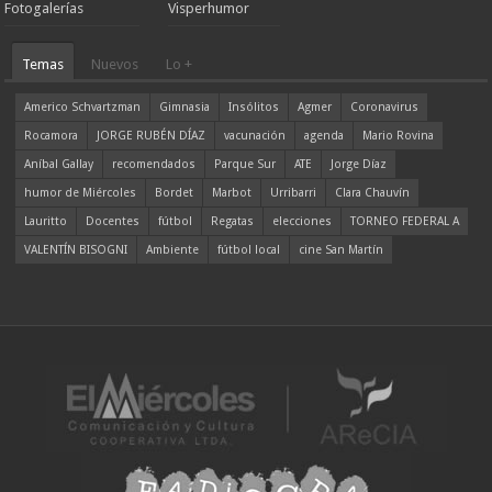
Fotogalerías
Visperhumor
Temas
Nuevos
Lo +
Americo Schvartzman
Gimnasia
Insólitos
Agmer
Coronavirus
Rocamora
JORGE RUBÉN DÍAZ
vacunación
agenda
Mario Rovina
Aníbal Gallay
recomendados
Parque Sur
ATE
Jorge Díaz
humor de Miércoles
Bordet
Marbot
Urribarri
Clara Chauvín
Lauritto
Docentes
fútbol
Regatas
elecciones
TORNEO FEDERAL A
VALENTÍN BISOGNI
Ambiente
fútbol local
cine San Martín