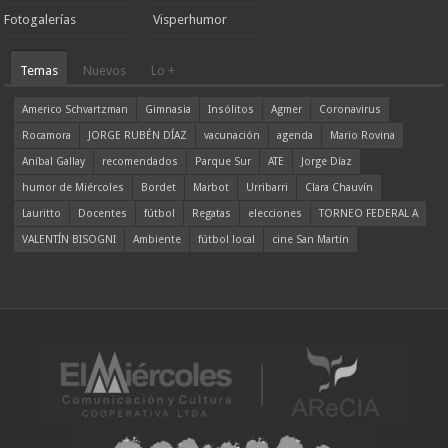
Fotogalerías
Visperhumor
Temas
Nuevos
Lo +
Americo Schvartzman
Gimnasia
Insólitos
Agmer
Coronavirus
Rocamora
JORGE RUBÉN DÍAZ
vacunación
agenda
Mario Rovina
Aníbal Gallay
recomendados
Parque Sur
ATE
Jorge Díaz
humor de Miércoles
Bordet
Marbot
Urribarri
Clara Chauvín
Lauritto
Docentes
fútbol
Regatas
elecciones
TORNEO FEDERAL A
VALENTÍN BISOGNI
Ambiente
fútbol local
cine San Martín