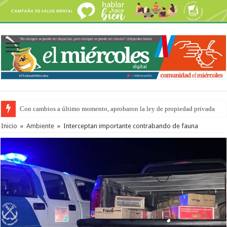
Con cambios a último momento, aprobaron la ley de propiedad privada
Del viernes 7 al domingo 9 de agosto: la agenda ¿A dónde ir? para este find
Inicio
»
Ambiente
»
Interceptan importante contrabando de fauna