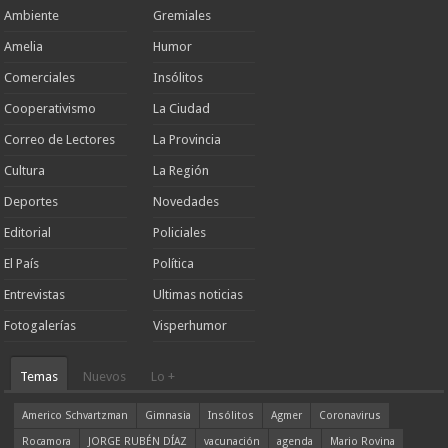
Ambiente
Gremiales
Amelia
Humor
Comerciales
Insólitos
Cooperativismo
La Ciudad
Correo de Lectores
La Provincia
Cultura
La Región
Deportes
Novedades
Editorial
Policiales
El País
Política
Entrevistas
Ultimas noticias
Fotogalerías
Visperhumor
Temas
Nuevos
Lo +
Americo Schvartzman
Gimnasia
Insólitos
Agmer
Coronavirus
Rocamora
JORGE RUBÉN DÍAZ
vacunación
agenda
Mario Rovina