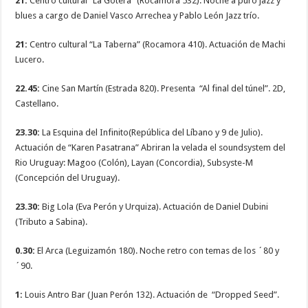
21:
Centro cultural “La Gotera” (Rocamora 532). Noche a puro jazz y
blues a cargo de Daniel Vasco Arrechea y Pablo León Jazz trío.
21:
Centro cultural “La Taberna” (Rocamora 410). Actuación de Machi
Lucero.
22.45:
Cine San Martín (Estrada 820). Presenta “Al final del túnel”. 2D,
Castellano.
23.30:
La Esquina del Infinito(República del Líbano y 9 de Julio).
Actuación de “Karen Pasatrana” Abriran la velada el soundsystem del
Rio Uruguay: Magoo (Colón), Layan (Concordia), Subsyste-M
(Concepción del Uruguay).
23.30:
Big Lola (Eva Perón y Urquiza). Actuación de Daniel Dubini
(Tributo a Sabina).
0.30:
El Arca (Leguizamón 180). Noche retro con temas de los ´80 y
´90.
1:
Louis Antro Bar (Juan Perón 132). Actuación de “Dropped Seed”.