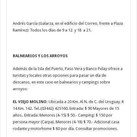
Andrés García (Galarza, en el edificio del Correo, frente a Plaza
Ramírez): Todos los días de 9 a 12 y 18 a 21.
BALNEARIOS Y LOS ARROYOS
Además de la Isla del Puerto, Paso Vera y Banco Pelay ofrece a
turistas y locales otras opciones para pasar un día de
descanso, en este caso en balnearios y campings sobre
arroyos:
EL VIEJO MOLINO:
Ubicada a 20 Km. Al N. de C. del Uruguay. R
14 Km. 142. Tel.:(03442) 425160. Entrada: $ 90 Mayores de 15
años.. Entrada: Menores (4-15) $ 50.- Camping: $ 150 por
persona mayor (Carpa). Menores (4-18) $ 70.- Adicional casa
rodante y motorhome $ 80 por día. Consultar promociones.