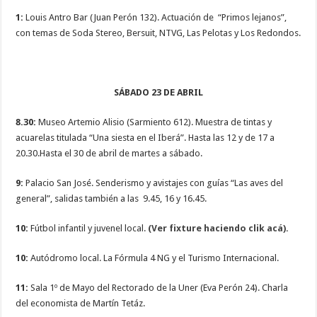
1:
Louis Antro Bar (Juan Perón 132). Actuación de “Primos lejanos”,
con temas de Soda Stereo, Bersuit, NTVG, Las Pelotas y Los Redondos.
SÁBADO 23 DE ABRIL
8.30:
Museo Artemio Alisio (Sarmiento 612). Muestra de tintas y
acuarelas titulada “Una siesta en el Iberá”. Hasta las 12 y de 17 a
20.30.Hasta el 30 de abril de martes a sábado.
9:
Palacio San José. Senderismo y avistajes con guías “Las aves del
general”, salidas también a las 9.45, 16 y 16.45.
10:
Fútbol infantil y juvenel local.
(Ver fixture haciendo clik acá).
10:
Autódromo local. La Fórmula 4 NG y el Turismo Internacional.
11:
Sala 1º de Mayo del Rectorado de la Uner (Eva Perón 24). Charla
del economista de Martín Tetáz.