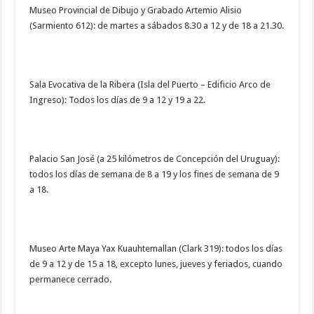
Museo Provincial de Dibujo y Grabado Artemio Alisio
(Sarmiento 612): de martes a sábados 8.30 a 12 y de 18 a 21.30.
Sala Evocativa de la Ribera (Isla del Puerto – Edificio Arco de
Ingreso): Todos los días de 9 a 12 y 19 a 22.
Palacio San José (a 25 kilómetros de Concepción del Uruguay):
todos los días de semana de 8 a 19 y los fines de semana de 9
a 18.
Museo Arte Maya Yax Kuauhtemallan (Clark 319): todos los días
de 9 a 12 y de 15 a 18, excepto lunes, jueves y feriados, cuando
permanece cerrado.