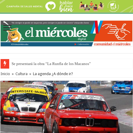
Se presentará la obra “La Runfla de los Macanos”
Preparan otro encuentro de autos clásicos y antiguos
Inicio
»
Cultura
»
La agenda ¿A dónde ir?