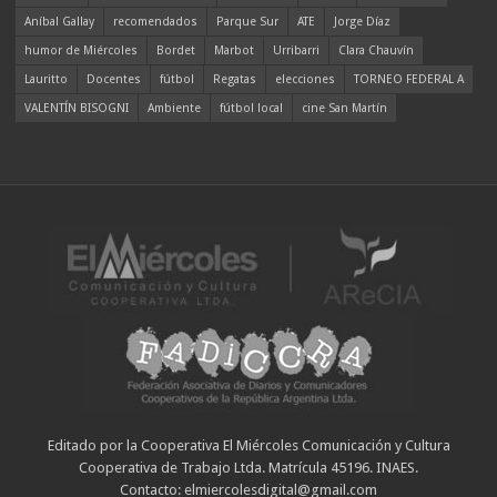
Aníbal Gallay
recomendados
Parque Sur
ATE
Jorge Díaz
humor de Miércoles
Bordet
Marbot
Urribarri
Clara Chauvín
Lauritto
Docentes
fútbol
Regatas
elecciones
TORNEO FEDERAL A
VALENTÍN BISOGNI
Ambiente
fútbol local
cine San Martín
Editado por la Cooperativa El Miércoles Comunicación y Cultura
Cooperativa de Trabajo Ltda. Matrícula 45196. INAES.
Contacto: elmiercolesdigital@gmail.com