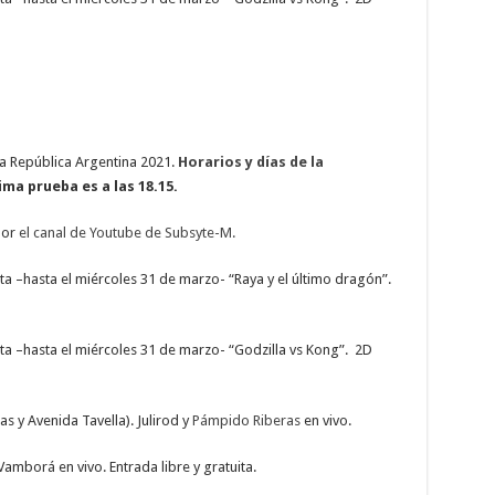
la República Argentina 2021.
Horarios y días de la
ima prueba es a las 18.15.
por
el canal de Youtube de Subsyte-M.
ta –hasta el miércoles 31 de marzo- “Raya y el último dragón”.
ta –hasta el miércoles 31 de marzo- “Godzilla vs Kong”. 2D
s y Avenida Tavella). Julirod y
Pámpido Riberas
en vivo.
amborá en vivo. Entrada libre y gratuita.