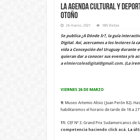
La Agenda Cultural y Deport
otoño
26 marzo, 2021
585 Visitas
Se publica ¿A Dónde Ir?, la guía interact
Digital. Así, acercamos a los lectores la 
vida a Concepción del Uruguay durante e
quieran dar a conocer sus eventos y/o ac
a
elmiercolesdigital@gmail.com
. (La ire
VIERNES 26 DE MARZO
9:
Museo Artemio Alisio (Juan Perón 82). Hast
habilitaremos el horario de tarde de 18 a 2
11:
CEF Nº 3. Grand Prix Sudamericanos de l
competencia haciendo click acá.
La últ