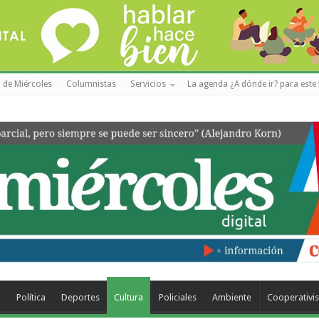
 de Miércoles
Columnistas
Servicios
La agenda ¿A dónde ir? para este 
a
Política
Deportes
Cultura
Policiales
Ambiente
Cooperativi