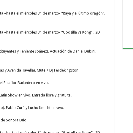
ta –hasta el miércoles 31 de marzo- “Raya y el último dragón”.
ta –hasta el miércoles 31 de marzo- “Godzilla vs Kong”. 2D
uyentes y Teniente Ibáñez). Actuación de Daniel Dubini.
as y Avenida Tavella). Mute + DJ Ferdekingston.
l Picaflor Bailantero en vivo.
atin Show en vivo. Entrada libre y gratuita.
no). Pablo Curá y Lucho Knecht en vivo.
 de Sonora Dúo.
ta –hasta el miércoles 31 de marzo- “Godzilla vs Kong”. 2D