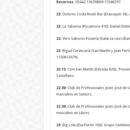
Reservas:
03442 15676860/15540297.
22:
Dolores Costa Restó Bar (Erausquin 18). A
22:
La Taberna (Rocamora 410). Daniel Dubin
22:
Vero Sabores Pizzería (Galarza casi Líban
22:
Biguá Cervecería (San Martín y Juan Peró
1130613676).
22.15:
Cine San Martín (Estrada 820). Presen
Castellano.
22.30:
Club de Profesionales Justo José de U
masculino en Seniors.
22.30:
Club de Profesionales Justo José de U
masculino en Libres.
23:
Big Lola (Eva Perón 100). Grupo Sentimient