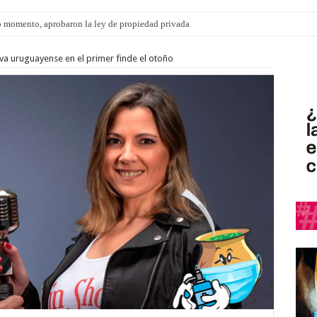
 momento, aprobaron la ley de propiedad privada
s: el 35% de los 90 niños, niñas y adolescentes que esperan una familia tiene CU
va uruguayense en el primer finde el otoño