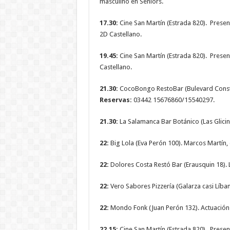
masculino en Seniors.
17.30:
Cine San Martín (Estrada 820). Presen
2D Castellano.
19.45:
Cine San Martín (Estrada 820). Presen
Castellano.
21.30:
CocoBongo RestoBar (Bulevard Constit
Reservas:
03442 15676860/15540297.
21.30:
La Salamanca Bar Botánico (Las Glicin
22:
Big Lola (Eva Perón 100). Marcos Martín, e
22:
Dolores Costa Restó Bar (Erausquin 18). L
22:
Vero Sabores Pizzería (Galarza casi Líba
22:
Mondo Fonk (Juan Perón 132). Actuación
22.15:
Cine San Martín (Estrada 820). Presen