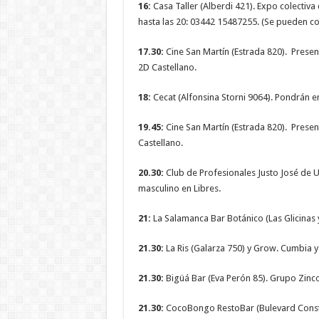
16:
Casa Taller (Alberdi 421). Expo colectiva d
hasta las 20: 03442 15487255. (Se pueden co
17.30:
Cine San Martín (Estrada 820). Presen
2D Castellano.
18:
Cecat (Alfonsina Storni 9064). Pondrán en 
19.45:
Cine San Martín (Estrada 820). Presen
Castellano.
20.30:
Club de Profesionales Justo José de U
masculino en Libres.
21:
La Salamanca Bar Botánico (Las Glicinas 
21.30:
La Ris (Galarza 750) y Grow. Cumbia 
21.30:
Bigüá Bar (Eva Perón 85). Grupo Zinco
21.30:
CocoBongo RestoBar (Bulevard Constit