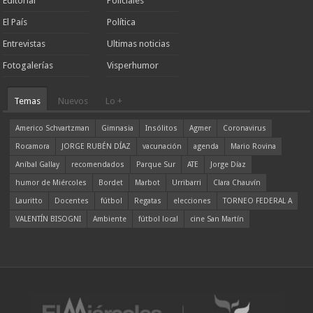
Editorial
Policiales
El País
Política
Entrevistas
Ultimas noticias
Fotogalerías
Visperhumor
Temas
Nuevos
Lo +
Americo Schvartzman
Gimnasia
Insólitos
Agmer
Coronavirus
Rocamora
JORGE RUBÉN DÍAZ
vacunación
agenda
Mario Rovina
Aníbal Gallay
recomendados
Parque Sur
ATE
Jorge Díaz
humor de Miércoles
Bordet
Marbot
Urribarri
Clara Chauvín
Lauritto
Docentes
fútbol
Regatas
elecciones
TORNEO FEDERAL A
VALENTÍN BISOGNI
Ambiente
fútbol local
cine San Martín