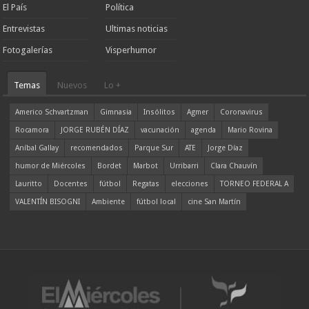
El País
Política
Entrevistas
Ultimas noticias
Fotogalerías
Visperhumor
Temas
Nuevos
Lo +
Americo Schvartzman
Gimnasia
Insólitos
Agmer
Coronavirus
Rocamora
JORGE RUBÉN DÍAZ
vacunación
agenda
Mario Rovina
Aníbal Gallay
recomendados
Parque Sur
ATE
Jorge Díaz
humor de Miércoles
Bordet
Marbot
Urribarri
Clara Chauvín
Lauritto
Docentes
fútbol
Regatas
elecciones
TORNEO FEDERAL A
VALENTÍN BISOGNI
Ambiente
fútbol local
cine San Martín