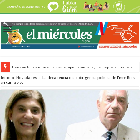
Con cambios a último momento, aprobaron la ley de propiedad privada
Del viernes 7 al domingo 9 de agosto: la agenda ¿A dónde ir? para este find
Inicio
»
Novedades
»
La decadencia de la dirigencia política de Entre Ríos,
en carne viva