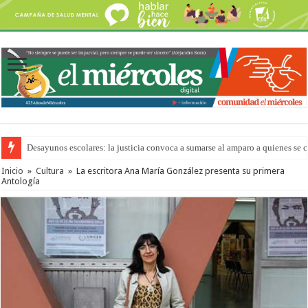
Desayunos escolares: la justicia convoca a sumarse al amparo a quienes se 
“La Feria en tu Barrio” para agostocon sus días y horarios
Inicio
»
Cultura
»
La escritora Ana María González presenta su primera
Antología