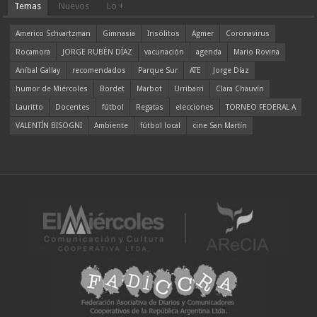
Temas
Nuevos
Lo +
Americo Schvartzman
Gimnasia
Insólitos
Agmer
Coronavirus
Rocamora
JORGE RUBÉN DÍAZ
vacunación
agenda
Mario Rovina
Aníbal Gallay
recomendados
Parque Sur
ATE
Jorge Díaz
humor de Miércoles
Bordet
Marbot
Urribarri
Clara Chauvín
Lauritto
Docentes
fútbol
Regatas
elecciones
TORNEO FEDERAL A
VALENTÍN BISOGNI
Ambiente
fútbol local
cine San Martín