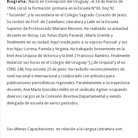
Biografía:
Nació en Concepción del Uruguay , el 24 de marzo de
1964, cursó la formación primaria en la Escuela N°63, hoy 92
“Tucumán”, y la secundaria en el Colegio Sagrado Corazón de Jesús.
Se recibió de Prof. de Castellano; Literatura y Latín en la Escuela
Superior de Profesorado Mariano Moreno. Ha realizado su actividad
docente en Ibicuy, Las Tunas (Dpto Paraná) , María Grande y
finalmente en su ciudad. Aquí reside junto a su esposo Pascual y sus
tres hijas: Lorena, Pamela y Virginia. Ha trabajado brevemente en la
Enet Ana Urquiza de Victorica y la Enet 2 Francisco Ramírez. Finalmente
titularizó sus horas en el Colegio del Uruguay “J.J de Urquiza”y el ex
CENS 248, hoy escuela 25 de Junio. Ha recibido reconocimientos de
nivel nacional e internacional y colaborado con artículos para
publicaciones periodísticas regionales. Paralelamente a su trayectoria
docente, Ana María González militó en el sindicato Agmer ocupando
diversos cargos en la Comisión directiva Departamental y siendo
delegada de escuela en varios períodos.
Sus últimas Capacitaciones en relación a la Lengua Literatura son: