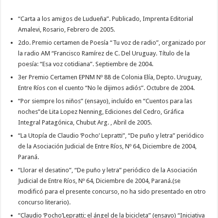
“Carta a los amigos de Ludueña”. Publicado, Imprenta Editorial
Amalevi, Rosario, Febrero de 2005.
2do. Premio certamen de Poesía “Tu voz de radio”, organizado por
la radio AM “Francisco Ramírez de C. Del Uruguay. Título de la
poesía: “Esa voz cotidiana”. Septiembre de 2004.
3er Premio Certamen EPNM Nº 88 de Colonia Elía, Depto. Uruguay,
Entre Ríos con el cuento “No le dijimos adiós”. Octubre de 2004.
“Por siempre los niños” (ensayo), incluído en “Cuentos para las
noches”de Lita Lopez Nenning, Ediciones del Cedro, Gráfica
Integral Patagónica, Chubut Arg. , Abril de 2005.
“La Utopía de Claudio ‘Pocho’ Lepratti”, “De puño y letra” periódico
de la Asociación Judicial de Entre Ríos, Nº 64, Diciembre de 2004,
Paraná.
“Llorar el desatino”, “De puño y letra” periódico de la Asociación
Judicial de Entre Ríos, Nº 64, Diciembre de 2004, Paraná.(se
modificó para el presente concurso, no ha sido presentado en otro
concurso literario).
“Claudio ‘Pocho’Lepratti; el ángel de la bicicleta” (ensayo) “Iniciativa