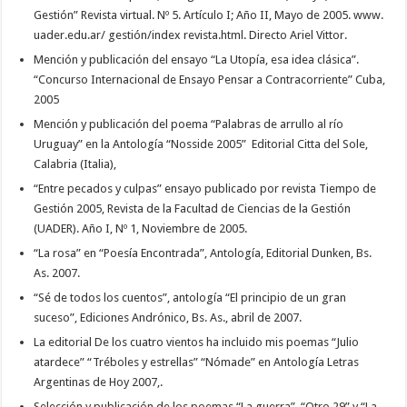
Gestión” Revista virtual. Nº 5. Artículo I; Año II, Mayo de 2005. www.
uader.edu.ar/ gestión/index revista.html. Directo Ariel Vittor.
Mención y publicación del ensayo “La Utopía, esa idea clásica”.
“Concurso Internacional de Ensayo Pensar a Contracorriente” Cuba,
2005
Mención y publicación del poema “Palabras de arrullo al río
Uruguay” en la Antología “Nosside 2005” Editorial Citta del Sole,
Calabria (Italia),
“Entre pecados y culpas” ensayo publicado por revista Tiempo de
Gestión 2005, Revista de la Facultad de Ciencias de la Gestión
(UADER). Año I, Nº 1, Noviembre de 2005.
“La rosa” en “Poesía Encontrada”, Antología, Editorial Dunken, Bs.
As. 2007.
“Sé de todos los cuentos”, antología “El principio de un gran
suceso”, Ediciones Andrónico, Bs. As., abril de 2007.
La editorial De los cuatro vientos ha incluido mis poemas “Julio
atardece” “Tréboles y estrellas” “Nómade” en Antología Letras
Argentinas de Hoy 2007,.
Selección y publicación de los poemas “La guerra”, “Otro 29” y “La