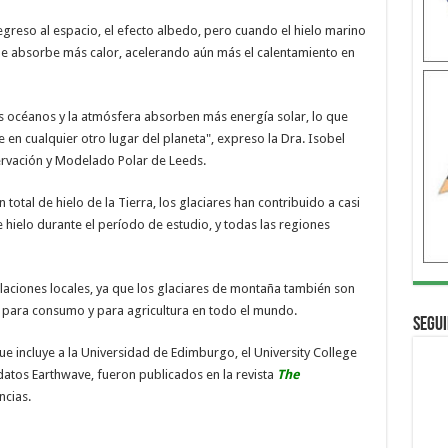
 regreso al espacio, el efecto albedo, pero cuando el hielo marino
ue absorbe más calor, acelerando aún más el calentamiento en
os océanos y la atmósfera absorben más energía solar, lo que
 en cualquier otro lugar del planeta", expreso la Dra. Isobel
rvación y Modelado Polar de Leeds.
otal de hielo de la Tierra, los glaciares han contribuido a casi
 hielo durante el período de estudio, y todas las regiones
aciones locales, ya que los glaciares de montaña también son
para consumo y para agricultura en todo el mundo.
Segui
ue incluye a la Universidad de Edimburgo, el University College
 datos Earthwave, fueron publicados en la revista
The
ncias.
s