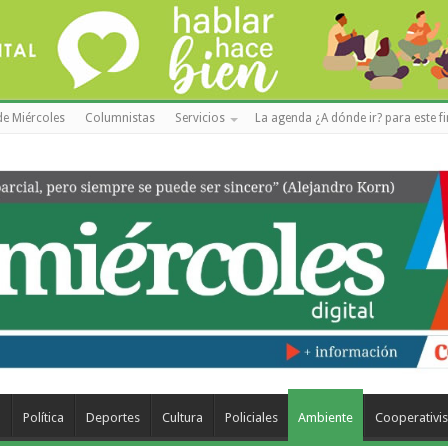
de Miércoles
Columnistas
Servicios
La agenda ¿A dónde ir? para este f
a
Política
Deportes
Cultura
Policiales
Ambiente
Cooperativi