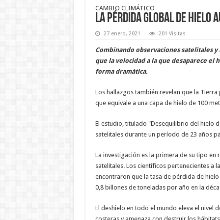
CAMBIO CLIMÁTICO
La pérdida global de hielo 
27 enero, 2021
201 Visitas
Combinando observaciones satelitales y 
que la velocidad a la que desaparece el h
forma
dramática.
Los hallazgos también revelan que la Tierra 
que equivale a una capa de hielo de 100 me
El estudio, titulado "Desequilibrio del hielo de
satelitales durante un período de 23 años pa
La investigación es la primera de su tipo en 
satelitales. Los científicos pertenecientes a 
encontraron que la tasa de pérdida de hiel
0,8 billones de toneladas por año en la déc
El deshielo en todo el mundo eleva el nivel
costeras y amenaza con destruir los hábitats