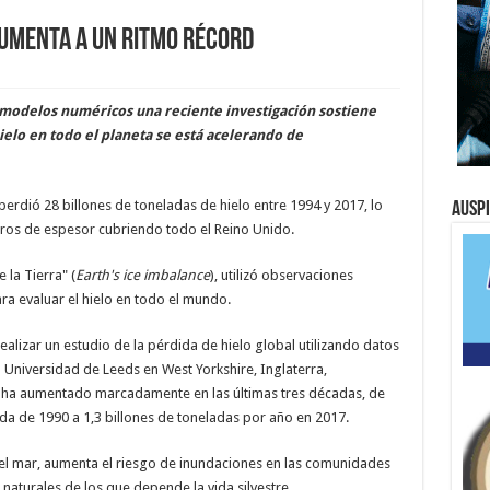
aumenta a un ritmo récord
modelos numéricos una reciente investigación sostiene
ielo en todo el planeta se está acelerando de
perdió 28 billones de toneladas de hielo entre 1994 y 2017, lo
Ausp
tros de espesor cubriendo todo el Reino Unido.
 la Tierra" (
Earth's ice imbalance
), utilizó observaciones
ra evaluar el hielo en todo el mundo.
realizar un estudio de la pérdida de hielo global utilizando datos
la Universidad de Leeds en West Yorkshire, Inglaterra,
o ha aumentado marcadamente en las últimas tres décadas, de
ada de 1990 a 1,3 billones de toneladas por año en 2017.
 del mar, aumenta el riesgo de inundaciones en las comunidades
 naturales de los que depende la vida silvestre.