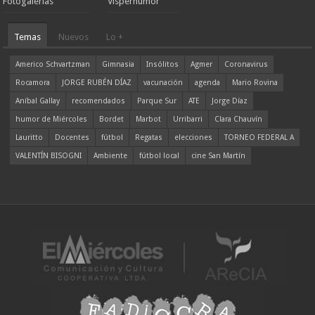
Fotogalerías
Visperhumor
Temas
Nuevos
Lo +
Americo Schvartzman
Gimnasia
Insólitos
Agmer
Coronavirus
Rocamora
JORGE RUBÉN DÍAZ
vacunación
agenda
Mario Rovina
Aníbal Gallay
recomendados
Parque Sur
ATE
Jorge Díaz
humor de Miércoles
Bordet
Marbot
Urribarri
Clara Chauvín
Lauritto
Docentes
fútbol
Regatas
elecciones
TORNEO FEDERAL A
VALENTÍN BISOGNI
Ambiente
fútbol local
cine San Martín