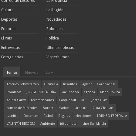
Correo de Lectores
La Provincia
Cultura
La Región
Deportes
Novedades
Editorial
Policiales
El País
Política
Entrevistas
Ultimas noticias
Fotogalerías
Visperhumor
Temas
Nuevos
Lo +
Americo Schvartzman
Gimnasia
Insólitos
Agmer
Coronavirus
Rocamora
JORGE RUBÉN DÍAZ
vacunación
agenda
Mario Rovina
Aníbal Gallay
recomendados
Parque Sur
ATE
Jorge Díaz
humor de Miércoles
Bordet
Marbot
Urribarri
Clara Chauvín
Lauritto
Docentes
fútbol
Regatas
elecciones
TORNEO FEDERAL A
VALENTÍN BISOGNI
Ambiente
fútbol local
cine San Martín