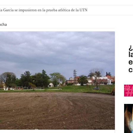
a García se impusieron en la prueba atlética de la UTN
mi canción: 100 años de Aníbal Sampayo
ncha