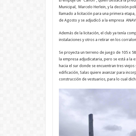
El empuje de “Canon”, quién destaca la pred
Municipal, Marcelo Herlein, y la decisión pol
llamado a licitación para una primera etapa,
de Agosto y se adjudicó a la empresa ANAV
Además de la licitación, el club ya tenía co
instalaciones y otros a retirar en los corralo
Se proyecta un terreno de juego de 105 x 58
la empresa adjudicataria, pero se está a la
hacia el sur donde se encuentran tres viejos
edificación, Salas quiere avanzar para incor
construcción de vestuarios, para lo cual dic