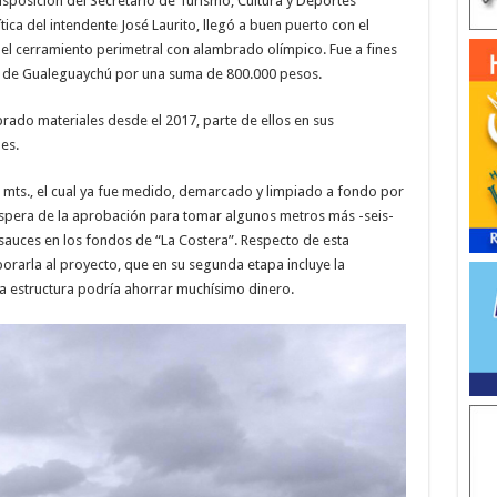
isposición del Secretario de Turismo, Cultura y Deportes
ítica del intendente José Laurito, llegó a buen puerto con el
 el cerramiento perimetral con alambrado olímpico. Fue a fines
 de Gualeguaychú por una suma de 800.000 pesos.
mprado materiales desde el 2017, parte de ellos en sus
nes.
 mts., el cual ya fue medido, demarcado y limpiado a fondo por
 espera de la aprobación para tomar algunos metros más -seis-
 sauces en los fondos de “La Costera”. Respecto de esta
porarla al proyecto, que en su segunda etapa incluye la
ha estructura podría ahorrar muchísimo dinero.