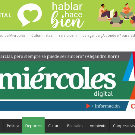
po de Miércoles
Columnistas
Servicios
La agenda ¿A dónde ir? para est
a
Política
Deportes
Cultura
Policiales
Ambiente
Cooperativi