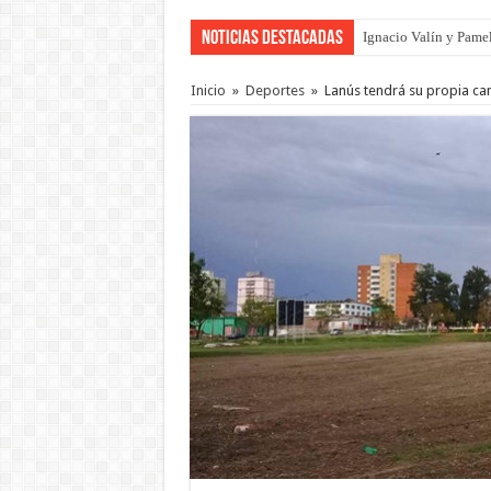
Noticias Destacadas
Ignacio Valín y Pamel
Traigo el litoral en 
Inicio
»
Deportes
»
Lanús tendrá su propia ca